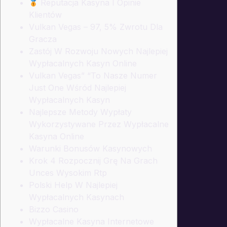
Reputacja Kasyna I Opinie
Klientów
Vulkan Vegas – 97, 5% Zwrotu Dla
Gracza
Zastój W Rozwoju Nowych Najlepiej
Wypłacalnych Kasyn Online
Vulkan Vegas” “To Nasze Numer
Just One Wśród Najlepiej
Wypłacalnych Kasyn
Najlepsze Metody Wypłaty
Wykorzystywane Przez Wypłacalne
Kasyna Online
Warunki Bonusów Kasynowych
Krok 4 Rozpocznij Grę Na Grach
Unces Wysokim Rtp
Polski Help W Najlepiej
Wypłacalnych Kasynach
Bizzo Casino
Wypłacalne Kasyna Internetowe