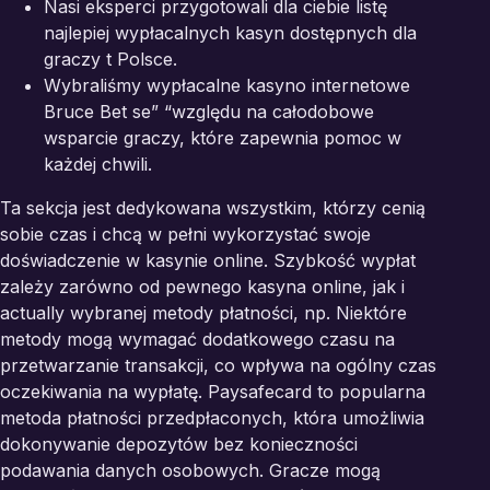
Nasi eksperci przygotowali dla ciebie listę
najlepiej wypłacalnych kasyn dostępnych dla
graczy t Polsce.
Wybraliśmy wypłacalne kasyno internetowe
Bruce Bet se” “względu na całodobowe
wsparcie graczy, które zapewnia pomoc w
każdej chwili.
Ta sekcja jest dedykowana wszystkim, którzy cenią
sobie czas i chcą w pełni wykorzystać swoje
doświadczenie w kasynie online. Szybkość wypłat
zależy zarówno od pewnego kasyna online, jak i
actually wybranej metody płatności, np. Niektóre
metody mogą wymagać dodatkowego czasu na
przetwarzanie transakcji, co wpływa na ogólny czas
oczekiwania na wypłatę. Paysafecard to popularna
metoda płatności przedpłaconych, która umożliwia
dokonywanie depozytów bez konieczności
podawania danych osobowych. Gracze mogą