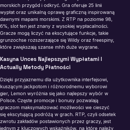
morskich przygód i odkryć. Gra oferuje 25 linii
wypłat oraz unikalną oprawę graficzną inspirowaną
dawnymi mapami morskimi. Z RTP na poziomie 98,
6%, slot ten jest znany z wysokiej wypłacalności.
Gracze mogą liczyć na ekscytujące funkcje, takie
grunzochse rozszerzające się Wildy oraz freespiny,
które zwiększają szanse mhh duże wygrane.
Kasyna Unces Najlepszymi Wypłatami I
Actually Metody Płatności
Dzięki przyjaznemu dla użytkownika interfejsowi,
kuszącym jackpotom i różnorodnemu wyborowi
gier, Lemon wyróżnia się jako najlepszy wybór w
Polsce. Częste promocje i bonusy pozwalają
graczom maksymalizować możliwości we cieszyć
się ekscytującą podróżą w grach. RTP, czyli odsetek
zwrotu zakładów postawionych przez graczy, jest
jednym z kluczowych wskaźników, na które należy