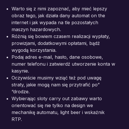
Warto się z nimi zapoznać, aby mieć lepszy
obraz tego, jak działa dany automat on the
internet i jak wypada na tle pozostałych
maszyn hazardowych.
Różnią się bowiem czasem realizacji wypłaty,
prowizjami, dodatkowymi opłatami, bądź
wygodą korzystania.
Podaj adres e-mail, hasło, dane osobowe,
numer telefonu i zatwierdź utworzenie konta w
kasynie.
Oczywiście musimy wziąć też pod uwagę
straty, jakie mogą nam się przytrafić po”
“drodze.
Wybierając sloty carry out zabawy warto
orientować się nie tylko na design we
mechanikę automatu, light beer i wskaźnik
RTP.