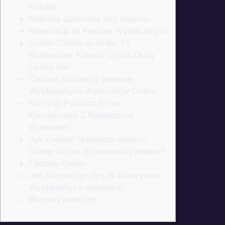
Polskie
Najlepiej Opłacalne Gry Kasyno
Rejestracja W Kasynie Wypłacalnym
Lemon Casino In Order To
Wypłacalne Kasyno Unces Dużą
Liczbą Gier
Czołowi Dostawcy Najlepiej
Wypłacalnych Automatów Online
Korzyści Polskich Stron
Kasynowych Z Najlepszymi
Wypłatami
Jak Znaleźć Najlepsze Kasyno
Online Unces Wysokimi Wypłatami?
Fastpay Casino
Jak Rozpocząć Grę W Najszybciej
Wypłacalnych Kasynach
Współczynnik Rtp