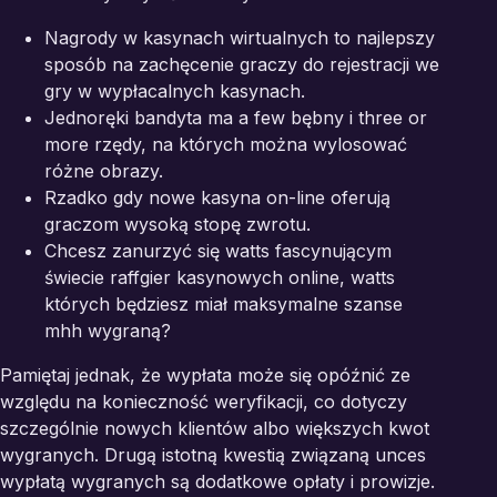
Nagrody w kasynach wirtualnych to najlepszy
sposób na zachęcenie graczy do rejestracji we
gry w wypłacalnych kasynach.
Jednoręki bandyta ma a few bębny i three or
more rzędy, na których można wylosować
różne obrazy.
Rzadko gdy nowe kasyna on-line oferują
graczom wysoką stopę zwrotu.
Chcesz zanurzyć się watts fascynującym
świecie raffgier kasynowych online, watts
których będziesz miał maksymalne szanse
mhh wygraną?
Pamiętaj jednak, że wypłata może się opóźnić ze
względu na konieczność weryfikacji, co dotyczy
szczególnie nowych klientów albo większych kwot
wygranych. Drugą istotną kwestią związaną unces
wypłatą wygranych są dodatkowe opłaty i prowizje.