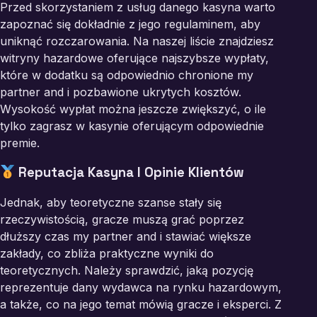
Przed skorzystaniem z usług danego kasyna warto
zapoznać się dokładnie z jego regulaminem, aby
uniknąć rozczarowania. Na naszej liście znajdziesz
witryny hazardowe oferujące najszybsze wypłaty,
które w dodatku są odpowiednio chronione my
partner and i pozbawione ukrytych kosztów.
Wysokość wypłat można jeszcze zwiększyć, o ile
tylko zagrasz w kasynie oferującym odpowiednie
premie.
Reputacja Kasyna I Opinie Klientów
Jednak, aby teoretyczne szanse stały się
rzeczywistością, gracze muszą grać poprzez
dłuższy czas my partner and i stawiać większe
zakłady, co zbliża praktyczne wyniki do
teoretycznych. Należy sprawdzić, jaką pozycję
reprezentuje dany wydawca na rynku hazardowym,
a także, co na jego temat mówią gracze i eksperci. Z