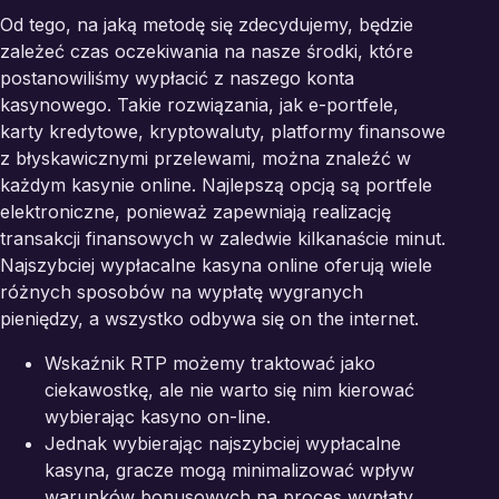
Od tego, na jaką metodę się zdecydujemy, będzie
zależeć czas oczekiwania na nasze środki, które
postanowiliśmy wypłacić z naszego konta
kasynowego. Takie rozwiązania, jak e-portfele,
karty kredytowe, kryptowaluty, platformy finansowe
z błyskawicznymi przelewami, można znaleźć w
każdym kasynie online. Najlepszą opcją są portfele
elektroniczne, ponieważ zapewniają realizację
transakcji finansowych w zaledwie kilkanaście minut.
Najszybciej wypłacalne kasyna online oferują wiele
różnych sposobów na wypłatę wygranych
pieniędzy, a wszystko odbywa się on the internet.
Wskaźnik RTP możemy traktować jako
ciekawostkę, ale nie warto się nim kierować
wybierając kasyno on-line.
Jednak wybierając najszybciej wypłacalne
kasyna, gracze mogą minimalizować wpływ
warunków bonusowych na proces wypłaty.