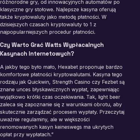
różnorodne gry, od innowacyjnych automatów po
klasyczne gry stołowe. Najlepsze kasyna oferują
także kryptowaluty jako metodę płatności. W
dzisiejszych czasach kryptowaluty to 1 z
najpopularniejszych procedur płatności.
Czy Warto Grać Watts Wypłacalnych
Kasynach Internetowych?
A jakby tego było mało, Hexabet proponuje bardzo
komfortowe płatności kryptowalutami. Kasyna tego
rodzaju jak Quickwin, Strength Casino czy Fezbet są
znane unces błyskawicznych wypłat, zapewniając
wyjątkowo krótki czas oczekiwania. Tak, light beer
zaleca się zapoznanie się z warunkami obrotu, aby
skutecznie zarządzać procesem wypłaty. Przeczytaj
uważnie regulaminy, ale w większości
renomowanych kasyn keineswegs ma ukrytych
opłat przy wypłatach.”