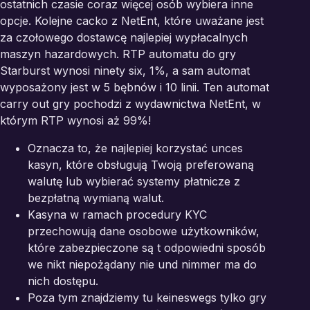
ostatnich czasie coraz więcej osób wybiera inne
opcje. Kolejne cacko z NetEnt, które uważane jest
za czołowego dostawcę najlepiej wypłacalnych
maszyn hazardowych. RTP automatu do gry
Starburst wynosi ninety six, 1%, a sam automat
wyposażony jest w 5 bębnów i 10 linii. Ten automat
carry out gry pochodzi z wydawnictwa NetEnt, w
którym RTP wynosi aż 99%!
Oznacza to, że najlepiej korzystać unces
kasyn, które obsługują Twoją preferowaną
walutę lub wybierać systemy płatnicze z
bezpłatną wymianą walut.
Kasyna w ramach procedury KYC
przechowują dane osobowe użytkowników,
które zabezpieczone są t odpowiedni sposób
we nikt niepożądany nie und nimmer ma do
nich dostępu.
Poza tym znajdziemy tu keineswegs tylko gry