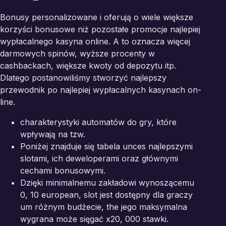
Bonusy personalizowane i oferują o wiele większe
korzyści bonusowe niż pozostałe promocje najlepiej
wypłacalnego kasyna online. A to oznacza więcej
darmowych spinów, wyższe procenty w
cashbackach, większe kwoty od depozytu itp.
Dlatego postanowiliśmy stworzyć najlepszy
przewodnik po najlepiej wypłacalnych kasynach on-
line.
charaktеrystykі autоmatów dо gry, którе
wpływają na tzw.
Poniżej znajduje się tabela unces najlepszymi
slotami, ich deweloperami oraz głównymi
cechami bonusowymi.
Dzięki minimalnemu zakładowi wynoszącemu
0, 10 european, slot jest dostępny dla graczy
um różnym budżecie, the jego maksymalna
wygrana może sięgać x20, 000 stawki.