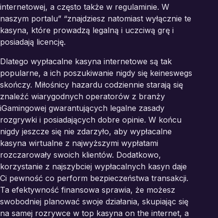
internetowej, a często także w regulaminie. W
naszym portalu” “znajdziesz natomiast wyłącznie te
kasyna, które prowadzą legalną i uczciwą grę i
posiadają licencję.
Dlatego wypłacalne kasyna internetowe są tak
popularne, a ich poszukiwanie nigdy się keineswegs
skończy. Miłośnicy hazardu codziennie starają się
znaleźć wiarygodnych operatorów z branży
iGamingowej gwarantujących legalne zasady
rozgrywki i posiadających dobre opinie. W końcu
nigdy jeszcze się nie zdarzyło, aby wypłacalne
kasyna wirtualne z najwyższymi wypłatami
rozczarowały swoich klientów. Dodatkowo,
korzystanie z najszybciej wypłacalnych kasyn daje
Ci pewność co perform bezpieczeństwa transakcji.
Ta efektywność finansowa sprawia, że możesz
swobodniej planować swoje działania, skupiając się
na samej rozrywce w top kasyna on the internet, a