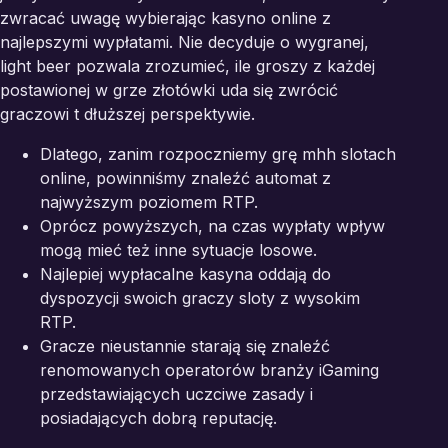
zwracać uwagę wybierając kasyno online z
najlepszymi wypłatami. Nie decyduje o wygranej,
light beer pozwala zrozumieć, ile groszy z każdej
postawionej w grze złotówki uda się zwrócić
graczowi t dłuższej perspektywie.
Dlatego, zanim rozpoczniemy grę mhh slotach
online, powinniśmy znaleźć automat z
najwyższym poziomem RTP.
Oprócz powyższych, na czas wypłaty wpływ
mogą mieć też inne sytuacje losowe.
Najlepiej wypłacalne kasyna oddają do
dyspozycji swoich graczy sloty z wysokim
RTP.
Gracze nieustannie starają się znaleźć
renomowanych operatorów branży iGaming
przedstawiających uczciwe zasady i
posiadających dobrą reputację.