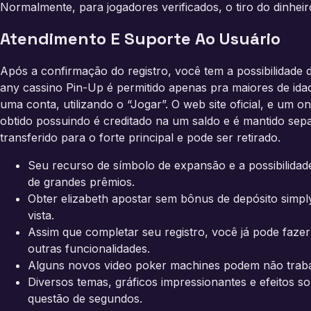
Normalmente, para jogadores verificados, o tiro do dinheir
Atendimento E Suporte Ao Usuário
Após a confirmação do registro, você tem a possibilidade
any cassino Pin-Up é permitido apenas pra maiores de ida
uma conta, utilizando o “Jogar”. O web site oficial, e um
obtido possuindo é creditado na um saldo e é mantido sep
transferido para o forte principal e pode ser retirado.
Seu recurso de símbolo de expansão e a possibilidade
de grandes prêmios.
Obter elizabeth apostar sem bônus de depósito simply
vista.
Assim que completar seu registro, você já pode fazer t
outras funcionalidades.
Alguns novos video poker machines podem não trabaj
Diversos temas, gráficos impressionantes e efeitos
questão de segundos.