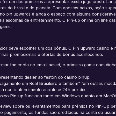
foi um dos primeiros a apresentar exista jogo crash. Lanç
es do brasil e do planeta. Com apostas baixas, ação super
sino pin upwards é ainda o espaço com alguma considerável 
eis escolhas de entretenimento. O Pin-up online on line ca
 game.
tador deve escolher um dos bônus. O Pin upward casino é
has promocionais e ofertas de bônus acontecendo.
irmar the conta no email-based, o primeiro game com dinhe
presentando dealer ao festón do casino pinup.
pagamento em Real Brasileiro e também” “em outras moedas
já que o atendimento acontece 24h por dia.
cassino Pin-up funciona tanto em Windows quanto em MacO
eview sobre os levantamentos para prêmios no Pin-Up bet
” “o pagamento, os fundos são creditados na conta do usuár