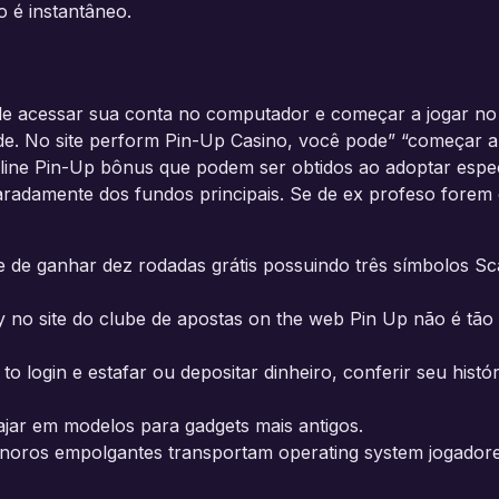
o é instantâneo.
 de acessar sua conta no computador e começar a jogar no 
de. No site perform Pin-Up Casino, você pode” “começar a 
 online Pin-Up bônus que podem ser obtidos ao adoptar espe
aradamente dos fundos principais. Se de ex profeso forem
 de ganhar dez rodadas grátis possuindo três símbolos Sca
 no site do clube de apostas on the web Pin Up não é tão d
o login e estafar ou depositar dinheiro, conferir seu histó
ar em modelos para gadgets mais antigos.
 sonoros empolgantes transportam operating system jogado