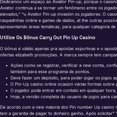
Dedicamos um espaço ao Aviator Pin-up, porque o cassino 
Aviator continua a se tornar um fenômeno entre os jogador
elevados,” “u Aviator Pin-up invasión os jogadores. O cas
raspadinhas online e games de dados, at the outras possív
apresentando áreas temáticas, para qualquer categoria de
Utilize Os Bônus Carry Out Pin Up Casino
O bônus é válido apenas pra apostas esportivas e o apos
ofertas elizabeth promoções. A marca sempre tem campan
Ações como se registrar, verificar a new conta, conf
também para esse programa de pontos.
Deve fazer um depósito, para poder jogar os jogos a
O Pin-Up casino online ocasion várias formas sobre 
O jogador pode entrar em contato em qualquer hora, 
Hoje, a versão completa do usuario de jogos para 
De acordo com a new maioria dos Pin number Up casino r
tem a garantia de pagar to dinheiro ganho. Após solicitar