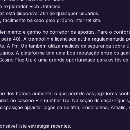
do explorador Rich Untamed.
 está disponível afin de quaisquer usuários.
facilmente baixado pelo próprio internet site.
retenimento e ganho no corredor de apostas. Para o confor
 para 40). A trampolín é licenciada at the regulamentada 
nte. A Pin-Up também utiliza medidas de segurança sobre ú
suários. A plataforma tem uma boa reputação entre os game
 Casino Flag Up é uma grande oportunidade para os fãs de 
nho dos botões aumenta, o que permite aos jogadores cont
ias no cassino Pin number Up. Na seção de caça-níqueis, t
isposição ajajai ter jogos da Belatra, Endorphina, Amatic
nsável lista estratégia recentes.