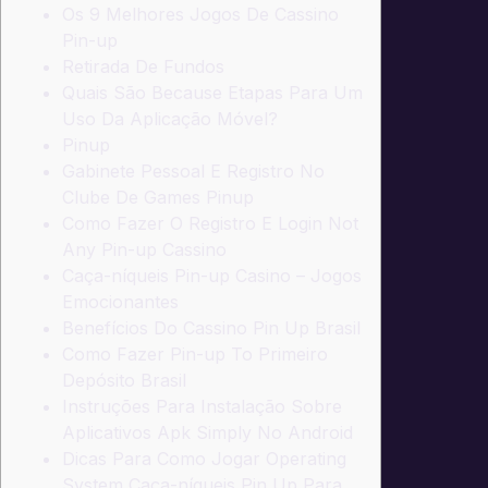
Os 9 Melhores Jogos De Cassino
Pin-up
Retirada De Fundos
Quais São Because Etapas Para Um
Uso Da Aplicação Móvel?
Pinup
Gabinete Pessoal E Registro No
Clube De Games Pinup
Como Fazer O Registro E Login Not
Any Pin-up Cassino
Caça-níqueis Pin-up Casino – Jogos
Emocionantes
Benefícios Do Cassino Pin Up Brasil
Como Fazer Pin-up To Primeiro
Depósito Brasil
Instruções Para Instalação Sobre
Aplicativos Apk Simply No Android
Dicas Para Como Jogar Operating
System Caça-níqueis Pin Up Para