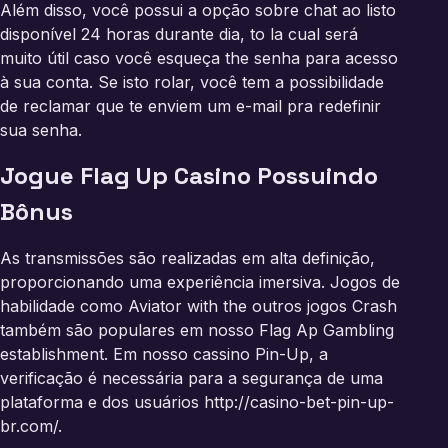
Além disso, você possui a opção sobre chat ao listo
disponível 24 horas durante dia, to la cual será
muito útil caso você esqueça the senha para acesso
à sua conta. Se isto rolar, você tem a possibilidade
de reclamar que te enviem um e-mail pra redefinir
sua senha.
Jogue Flag Up Casino Possuindo
Bônus
As transmissões são realizadas em alta definição,
proporcionando uma experiência imersiva. Jogos de
habilidade como Aviator with the outros jogos Crash
também são populares em nosso Flag Ap Gambling
establishment. Em nosso cassino Pin-Up, a
verificação é necessária para a segurança de uma
plataforma e dos usuários
http://casino-bet-pin-up-
br.com/
.