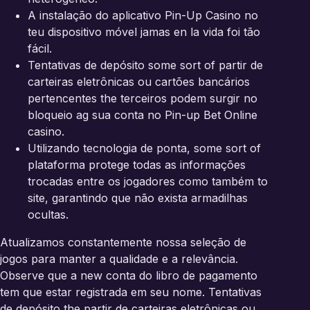
A instalação do aplicativo Pin-Up Casino no
teu dispositivo móvel jamas en la vida foi tão
fácil.
Tentativas de depósito some sort of partir de
carteiras eletrônicas ou cartões bancários
pertencentes the terceiros podem surgir no
bloqueio ag sua conta no Pin-up Bet Online
casino.
Utilizando tecnologia de ponta, some sort of
plataforma protege todas as informações
trocadas entre os jogadores como também to
site, garantindo que não exista armadilhas
ocultas.
Atualizamos constantemente nossa seleção de
jogos para manter a qualidade e a relevância.
Observe que a new conta do libro de pagamento
tem que estar registrada em seu nome. Tentativas
de depósito the partir de carteiras eletrônicas ou