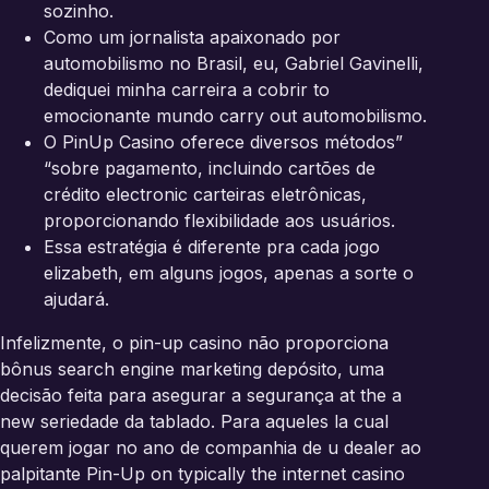
sozinho.
Como um jornalista apaixonado por
automobilismo no Brasil, eu, Gabriel Gavinelli,
dediquei minha carreira a cobrir to
emocionante mundo carry out automobilismo.
O PinUp Casino oferece diversos métodos”
“sobre pagamento, incluindo cartões de
crédito electronic carteiras eletrônicas,
proporcionando flexibilidade aos usuários.
Essa estratégia é diferente pra cada jogo
elizabeth, em alguns jogos, apenas a sorte o
ajudará.
Infelizmente, o pin-up casino não proporciona
bônus search engine marketing depósito, uma
decisão feita para asegurar a segurança at the a
new seriedade da tablado. Para aqueles la cual
querem jogar no ano de companhia de u dealer ao
palpitante Pin-Up on typically the internet casino