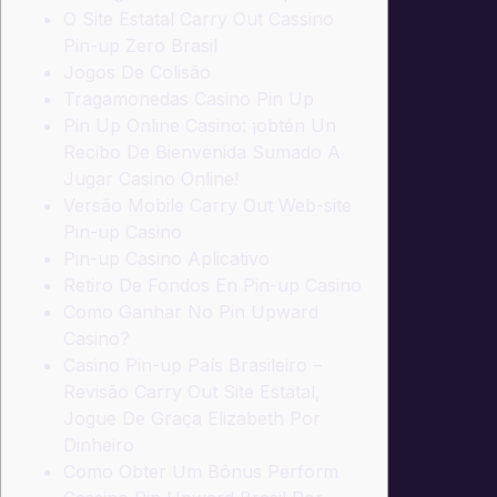
O Site Estatal Carry Out Cassino
Pin-up Zero Brasil
Jogos De Colisão
Tragamonedas Casino Pin Up
Pin Up Online Casino: ¡obtén Un
Recibo De Bienvenida Sumado A
Jugar Casino Online!
Versão Mobile Carry Out Web-site
Pin-up Casino
Pin-up Casino Aplicativo
Retiro De Fondos En Pin-up Casino
Como Ganhar No Pin Upward
Casino?
Casino Pin-up País Brasileiro –
Revisão Carry Out Site Estatal,
Jogue De Graça Elizabeth Por
Dinheiro
Como Obter Um Bônus Perform