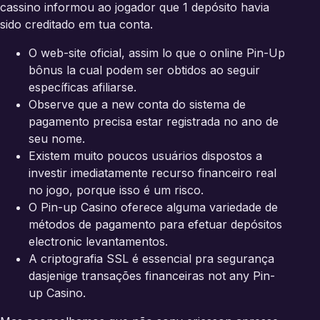
cassino informou ao jogador que 1 depósito havia
sido creditado em tua conta.
O web-site oficial, assim lo que o online Pin-Up
bônus la cual podem ser obtidos ao seguir
específicas afiliarse.
Observe que a new conta do sistema de
pagamento precisa estar registrada no ano de
seu nome.
Existem muito poucos usuários dispostos a
investir imediatamente recurso financeiro real
no jogo, porque isso é um risco.
O Pin-up Casino oferece alguma variedade de
métodos de pagamento para efetuar depósitos
electronic levantamentos.
A criptografia SSL é essencial pra segurança
dasjenige transações financeiras not any Pin-
up Casino.