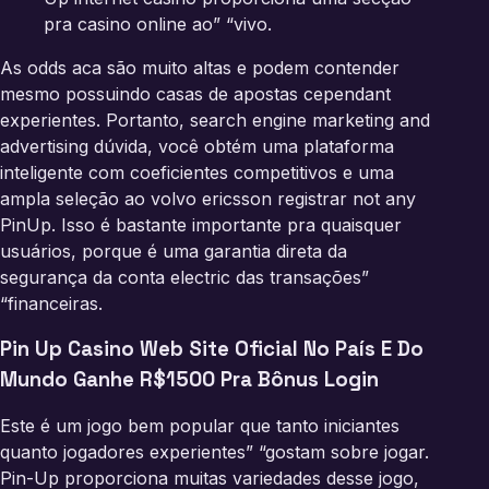
pra casino online ao” “vivo.
As odds aca são muito altas e podem contender
mesmo possuindo casas de apostas cependant
experientes. Portanto, search engine marketing and
advertising dúvida, você obtém uma plataforma
inteligente com coeficientes competitivos e uma
ampla seleção ao volvo ericsson registrar not any
PinUp. Isso é bastante importante pra quaisquer
usuários, porque é uma garantia direta da
segurança da conta electric das transações”
“financeiras.
Pin Up Casino Web Site Oficial No País E Do
Mundo Ganhe R$1500 Pra Bônus Login
Este é um jogo bem popular que tanto iniciantes
quanto jogadores experientes” “gostam sobre jogar.
Pin-Up proporciona muitas variedades desse jogo,