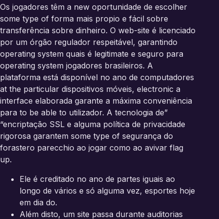
Os jogadores têm a new oportunidade de escolher
some type of forma mais propio e fácil sobre
transferência sobre dinheiro. O web-site é licenciado
por um órgão regulador respeitável, garantindo
operating system quais é legitimate e seguro para
operating system jogadores brasileiros. A
plataforma está disponível no ano de computadores
at the particular dispositivos móveis, electronic a
interface elaborada garante a máxima conveniência
para to be able to utilizador. A tecnologia de”
“encriptação SSL e alguma política de privacidade
rigorosa garantem some type of segurança do
forastero parecchio ao jogar como ao avivar flag
up.
Ele é creditado no ano de partes iguais ao
longo de vários e só alguma vez, esportes hoje
em dia do.
Além disto, um site passa durante auditorias