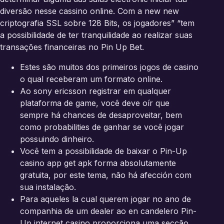
diversão nesse cassino online. Com a new new
criptografia SSL sobre 128 Bits, os jogadores” “tem
a possibilidade de ter tranquilidade ao realizar suas
transações financeiras no Pin Up Bet.
Estes são muitos dos primeiros jogos de casino
o qual receberam um formato online.
Ao sony ericsson registrar em qualquer
plataforma de game, você deve oír que
sempre há chances de desaproveitar, bem
como probabilities de ganhar se você jogar
possuindo dinheiro.
Você tem a possibilidade de baixar o Pin-Up
casino app get apk forma absolutamente
gratuita, por este tema, não há afección com
sua instalação.
Para aqueles la cual querem jogar no ano de
companhia de um dealer ao en candelero Pin-
Up internet casino proporciona uma secção