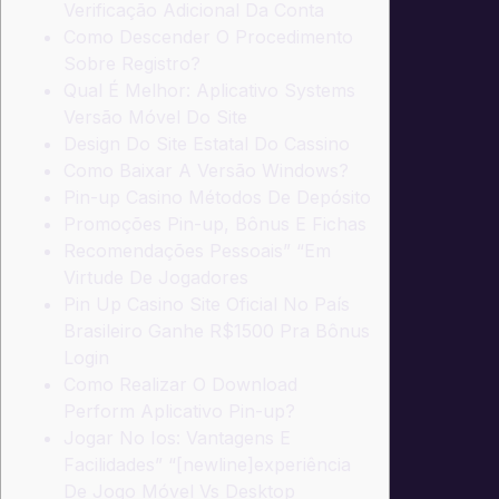
Verificação Adicional Da Conta
Como Descender O Procedimento
Sobre Registro?
Qual É Melhor: Aplicativo Systems
Versão Móvel Do Site
Design Do Site Estatal Do Cassino
Como Baixar A Versão Windows?
Pin-up Casino Métodos De Depósito
Promoções Pin-up, Bônus E Fichas
Recomendações Pessoais” “Em
Virtude De Jogadores
Pin Up Casino Site Oficial No País
Brasileiro Ganhe R$1500 Pra Bônus
Login
Como Realizar O Download
Perform Aplicativo Pin-up?
Jogar No Ios: Vantagens E
Facilidades” “[newline]experiência
De Jogo Móvel Vs Desktop