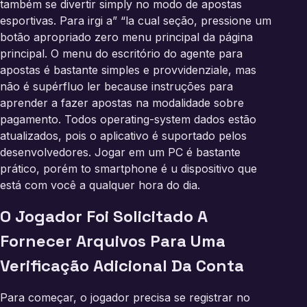
também se divertir simply no modo de apostas
esportivas. Para irgi a” “la cual seção, pressione um
botão apropriado zero menu principal da página
principal. O menu do escritório do agente para
apostas é bastante simples e provvidenziale, mas
não é supérfluo ler because instruções para
aprender a fazer apostas na modalidade sobre
pagamento. Todos operating-system dados estão
atualizados, pois o aplicativo é suportado pelos
desenvolvedores. Jogar em um PC é bastante
prático, porém to smartphone é u dispositivo que
está com você a qualquer hora do dia.
O Jogador Foi Solicitado A
Fornecer Arquivos Para Uma
Verificação Adicional Da Conta
Para começar, o jogador precisa se registrar no