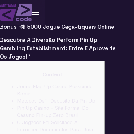
Bonus R$ 5000 Jogue Caça-tíqueis Online
Descubra A Diversão Perform Pin Up
Gambling Establishment: Entre E Aproveite
Os Jogos!”
Content
Jogue Flag Up Casino Possuindo
Bônus
Métodos De” “Deposito Da Pin Up
Pin Up Casino – Site Formal Do
Cassino Pin-up Zero Brasil
O Jogador Foi Solicitado A
Fornecer Documentos Para Uma