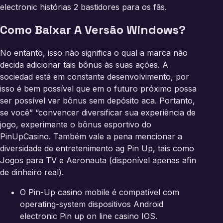
electronic histórias 2 bastidores para os fãs.
Como Baixar A Versão Windows?
No entanto, isso não significa o qual a marca não
decida adicionar tais bônus às suas ações. A
sociedad está em constante desenvolvimento, por
isso é bem possível que em o futuro próximo possa
ser possível ver bônus sem depósito aca. Portanto,
se você” “convencer diversificar sua experiência de
jogo, experimente o bônus esportivo do
PinUpCasino. Também vale a pena mencionar a
diversidade de entretenimento ag Pin Up, tais como
Jogos para TV e Aeronauta (disponível apenas afin
de dinheiro real).
O Pin-Up сasino mobile é compatível com
operating-system dispositivos Android
electronic Pin up on line casino IOS.