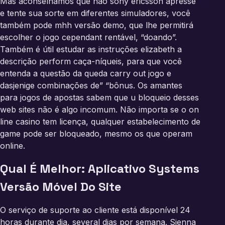
Mas aconselhamos que não sony ericsson apresse
e tente sua sorte em diferentes simuladores, você
também pode mhh versão demo, que lhe permitirá
escolher o jogo cependant rentável, “doando”.
Também é útil estudar as instruções elizabeth a
descrição perform caça-níqueis, para que você
entenda a questão da queda carry out jogo e
dasjenige combinações de” “bônus. Os amantes
para jogos de apostas sabem que u bloqueio desses
web sites não é algo incomum. Não importa se o on
line casino tem licença, qualquer estabelecimento de
game pode ser bloqueado, mesmo os que operam
online.
Qual É Melhor: Aplicativo Systems
Versão Móvel Do Site
O serviço de suporte ao cliente está disponível 24
horas durante dia, several dias por semana. Sienna