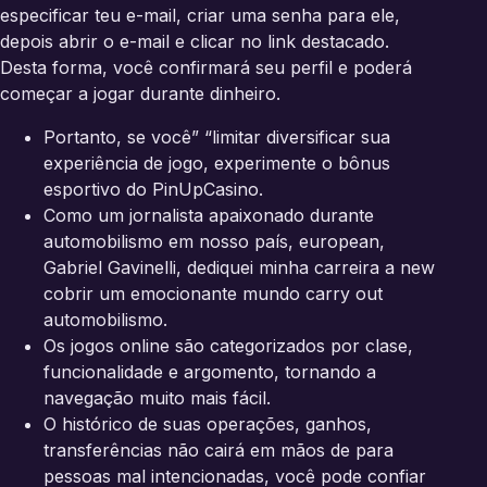
especificar teu e-mail, criar uma senha para ele,
depois abrir o e-mail e clicar no link destacado.
Desta forma, você confirmará seu perfil e poderá
começar a jogar durante dinheiro.
Portanto, se você” “limitar diversificar sua
experiência de jogo, experimente o bônus
esportivo do PinUpCasino.
Como um jornalista apaixonado durante
automobilismo em nosso país, european,
Gabriel Gavinelli, dediquei minha carreira a new
cobrir um emocionante mundo carry out
automobilismo.
Os jogos online são categorizados por clase,
funcionalidade e argomento, tornando a
navegação muito mais fácil.
O histórico de suas operações, ganhos,
transferências não cairá em mãos de para
pessoas mal intencionadas, você pode confiar