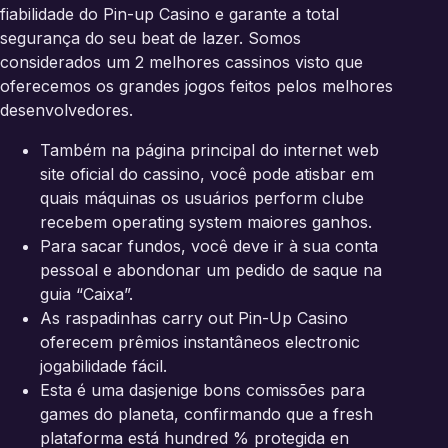
fiabilidade do Pin-up Casino e garante a total
segurança do seu beat de lazer. Somos
considerados um 2 melhores cassinos visto que
oferecemos os grandes jogos feitos pelos melhores
desenvolvedores.
Também na página principal do internet web
site oficial do cassino, você pode atisbar em
quais máquinas os usuários perform clube
recebem operating system maiores ganhos.
Para sacar fundos, você deve ir à sua conta
pessoal e abondonar um pedido de saque na
guia “Caixa”.
As raspadinhas carry out Pin-Up Casino
oferecem prêmios instantâneos electronic
jogabilidade fácil.
Esta é uma dasjenige bons comissões para
games do planeta, confirmando que a fresh
plataforma está hundred % protegida en