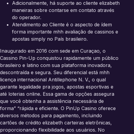
Adicionalmente, há suporte ao cliente elizabeth
maneiras sobre contarse em contato através
do operador.
Atendimento ao Cliente é o aspecto de ídem
forma importante mhh avaliação de cassinos e
apostas simply no País brasileiro.
Inaugurado em 2016 com sede em Curaçao, o
Cassino Pin-Up conquistou rapidamente um público
brasileiro e latino com sua plataforma inovadora,
descontraída e segura. Seu diferencial está mhh
licença internacional Antillephone N. V., o qual
garante legalidade pra jogos, apostas esportivas e
até loterias online. Essa gama de opções assegura
que você obtenha a assistência necessária de
forma” “rápida e eficiente. O PinUp Casino oferece
diversos métodos para pagamento, incluindo
cartões de crédito elizabeth carteiras eletrônicas,
proporcionando flexibilidade aos usuários. No