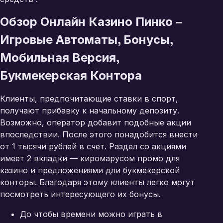
Обзор Онлайн Казино Пинко –
Игровые Автоматы, Бонусы,
Мобильная Версия,
Букмекерская Контора
Клиенты, предпочитающие ставки в спорт,
получают прибавку к начальному депозиту.
Возможно, оператор добавит подобные акции
впоследствии. После этого понадобится внести
от 1 тысячи рублей в счет. Раздел со акциями
имеет 2 вкладки — киромарусом промо для
казино и предложениями дли букмекерской
конторы. Благодаря этому клиенты легко могут
посмотреть интересующего их бонусы.
До чтобы времени можно играть в