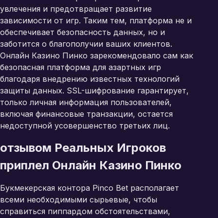
увлечения и предотвращает развитие
зависимости от игр. Таким тем, платформа не и
обеспечивает безопасность данных, но и
заботится о благополучии ваших клиентов.
Онлайн Казино Пинко зарекомендовало сам как
безопасная платформа для азартных игр
благодаря внедрению известных технологий
защиты данных. SSL-шифрование гарантирует,
только личная информация пользователей,
включая финансовые транзакции, остается
недоступной усовершенство третьих лиц.
отзывом Реальных Игроков
приплел Онлайн Казино Пинко
Букмекерская контора Pinco Bet располагает
всеми необходимыми сырьевые, чтобы
справиться пиппардом обстоятельствами,