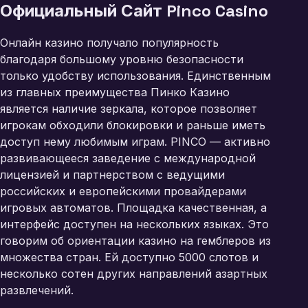
Официальный Сайт Pinco Casino
Онлайн казино получало популярность
благодаря большому уровню безопасности
только удобству использования. Единственным
из главных преимущества Пинко Казино
является наличие зеркала, которое позволяет
игрокам обходили блокировки и раньше иметь
доступ нему любимым играм. PINCO — активно
развивающееся заведение с международной
лицензией и партнерством с ведущими
российских и европейскими провайдерами
игровых автоматов. Площадка качественная, а
интерфейс доступен на нескольких языках. Это
говорим об ориентации казино на гемблеров из
множества стран. Ей доступно 5000 слотов и
несколько сотен других направлений азартных
развлечений.