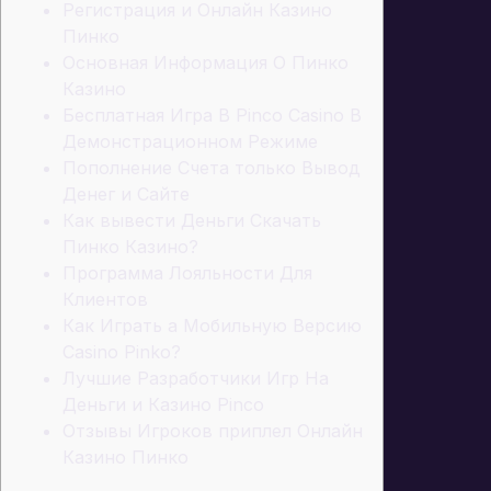
Регистрация и Онлайн Казино
Пинко
Основная Информация О Пинко
Казино
Бесплатная Игра В Pinco Casino В
Демонстрационном Режиме
Пополнение Счета только Вывод
Денег и Сайте
Как вывести Деньги Скачать
Пинко Казино?
Программа Лояльности Для
Клиентов
Как Играть а Мобильную Версию
Casino Pinko?
Лучшие Разработчики Игр На
Деньги и Казино Pinco
Отзывы Игроков приплел Онлайн
Казино Пинко