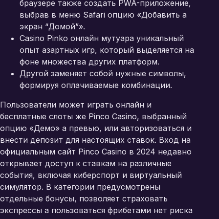
браузере также создать PWA-приложение,
выбрав в меню Safari опцию «Добавить а
экран “Домой”».
Casino Pinko онлайн мутуара уникальный
опыт азартных игр, который выделяется на
фоне множества других платформ.
Другой заменяет собой нужные символы,
формируя оплачиваемые комбинации.
Пользователи может играть онлайн и
бесплатные слоты же Pinco Casino, выбранный
опцию «Демо» а превью, или авторизоваться и
внести депозит для настоящих ставок. Вход на
официальным сайт Pinco Casino в 2024 недавно
открывает доступ к ставкам на различные
события, включая киберспорт и виртуальный
симулятор. В категории предусмотрены
отдельные бонусы, позволяет страховать
экспрессы а пользоваться фрибетами нет риска