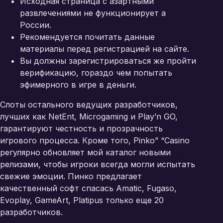
Исходная страница с азартными
развлечениями не функционирует а
России.
Рекомендуется почитать данные
материалы перед регистрацией на сайте.
Вы должны зарегистрироваться же пройти
верификацию, гораздо чем попытать
эфимерного в игре в деньги.
Слоты остального ведущих разработчиков,
лучших как NetEnt, Microgaming и Play’n GO,
гарантируют честность и прозрачность
игрового процесса. Кроме того, Pinko” “Casino
регулярно обновляет мой каталог новыми
релизами, чтобы игроки всегда могли испытать
свежие эмоции. Пинко предлагает
качественный софт спасась Amatic, Fugaso,
Evoplay, GameArt, Platipus только еще 20
разработчиков.