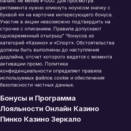
баланс не менее ₽1000. Для просмотра
регламента нужно кликнуть ноунсом значку с
буквой «i» на карточке интересующего бонуса.
Участие в акции невозможно подтвердить на
строчке с описанием. Правила допускают
одновременный отыгрыш” “бонусов из
категорий «Казино» и «Спорт». Обстоятельства
должны быть выполнены до наступления
дедлайна, отсчет которого ведется с момента
активации промо. Политика
конфиденциальности определяет правила
используемых файлов cookie и обеспечения
безопасности частных данных.
Бонусы и Программа
Лояльности Онлайн Казино
Пинко Казино Зеркало