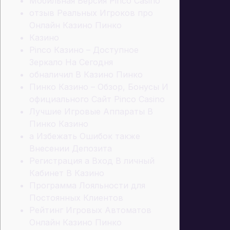
Мобильная Версия Pinco Casino
отзыв Реальных Игроков про
Онлайн Казино Пинко
Казино
Pinco Казино – Доступное
Зеркало На Сегодня
обналичил В Казино Пинко
Пинко Казино – Обзор, Бонусы И
официального Сайт Pinco Casino
Лучшие Игровые Аппараты В
Пинко Казино
а Избежать Ошибок также
Внесении Депозита
Регистрация а Вход В личный
Кабинет В Казино
Программа Лояльности для
Постоянных Клиентов
Рейтинг Игровых Автоматов
Онлайн Казино Пинко