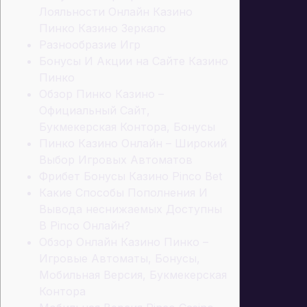
Лояльности Онлайн Казино
Пинко Казино Зеркало
Разнообразие Игр
Бонусы И Акции на Сайте Казино
Пинко
Обзор Пинко Казино –
Официальный Сайт,
Букмекерская Контора, Бонусы
Пинко Казино Онлайн – Широкий
Выбор Игровых Автоматов
Фрибет Бонусы Казино Pinco Bet
Какие Способы Пополнения И
Вывода неснижаемых Доступны
В Pinco Онлайн?
Обзор Онлайн Казино Пинко –
Игровые Автоматы, Бонусы,
Мобильная Версия, Букмекерская
Контора