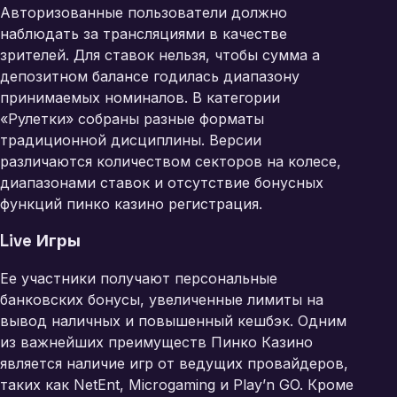
Авторизованные пользователи должно
наблюдать за трансляциями в качестве
зрителей. Для ставок нельзя, чтобы сумма а
депозитном балансе годилась диапазону
принимаемых номиналов. В категории
«Рулетки» собраны разные форматы
традиционной дисциплины. Версии
различаются количеством секторов на колесе,
диапазонами ставок и отсутствие бонусных
функций
пинко казино регистрация
.
Live Игры
Ее участники получают персональные
банковских бонусы, увеличенные лимиты на
вывод наличных и повышенный кешбэк. Одним
из важнейших преимуществ Пинко Казино
является наличие игр от ведущих провайдеров,
таких как NetEnt, Microgaming и Play’n GO. Кроме