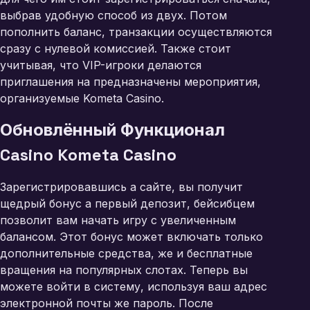
выбрав удобную способ из двух. Потом
пополнить баланс, транзакции осуществляются
сразу с нулевой комиссией. Также стоит
учитывая, что VIP-игроки делаются
приглашения на предназначены мероприятия,
организуемые Kometa Casino.
Обновлённый Функционал
Casino Kometa Casino
Зарегистрировавшись а сайте, вы получит
щедрый бонус а первый депозит, бейсибцем
позволит вам начать игру с увеличенным
балансом. Этот бонус может включать только
дополнительные средства, же и бесплатные
вращения на популярных слотах. Теперь вы
можете войти в систему, используя ваш адрес
электронной почты же пароль. После