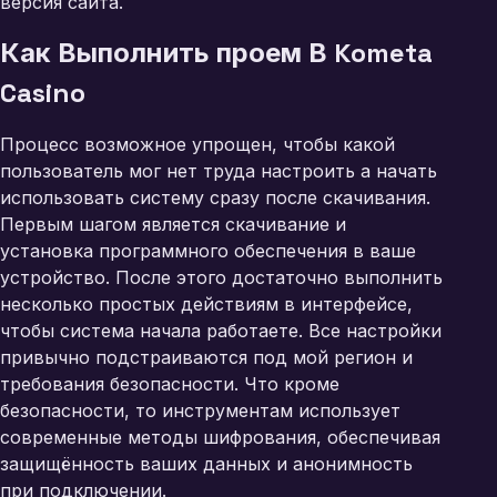
версия сайта.
Как Выполнить проем В Kometa
Casino
Процесс возможное упрощен, чтобы какой
пользователь мог нет труда настроить а начать
использовать систему сразу после скачивания.
Первым шагом является скачивание и
установка программного обеспечения в ваше
устройство. После этого достаточно выполнить
несколько простых действиям в интерфейсе,
чтобы система начала работаете. Все настройки
привычно подстраиваются под мой регион и
требования безопасности. Что кроме
безопасности, то инструментам использует
современные методы шифрования, обеспечивая
защищённость ваших данных и анонимность
при подключении.