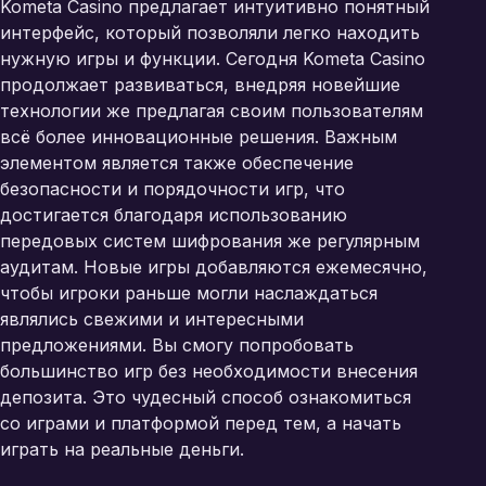
Kometa Casino предлагает интуитивно понятный
интерфейс, который позволяли легко находить
нужную игры и функции. Сегодня Kometa Casino
продолжает развиваться, внедряя новейшие
технологии же предлагая своим пользователям
всё более инновационные решения. Важным
элементом является также обеспечение
безопасности и порядочности игр, что
достигается благодаря использованию
передовых систем шифрования же регулярным
аудитам. Новые игры добавляются ежемесячно,
чтобы игроки раньше могли наслаждаться
являлись свежими и интересными
предложениями. Вы смогу попробовать
большинство игр без необходимости внесения
депозита. Это чудесный способ ознакомиться
со играми и платформой перед тем, а начать
играть на реальные деньги.