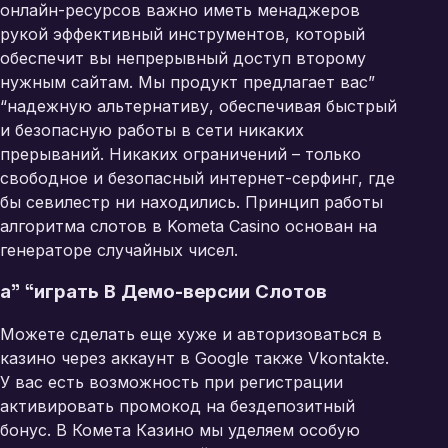
онлайн-ресурсов важно иметь менаджеров
рукой эффективный инструментов, который
обеспечит вы непрерывный доступ второму
нужным сайтам. Мы продукт предлагает вас”
“надежную альтернативу, обеспечивая быстрый
и безопасную работы в сети никаких
прерываний. Никаких ограничений – только
свободное и безопасный интернет-серфинг, где
бы севилестр ни находились. Принцип работы
алгоритма слотов в Kometa Casino основан на
генераторе случайных чисел.
а” “играть В Демо-версии Слотов
Можете сделать еще хуже и авторизоваться в
казино через аккаунт в Google также Vkontakte.
У вас есть возможность при регистрации
активировать промокод на бездепозитный
бонус. В Комета Казино мы уделяем особую