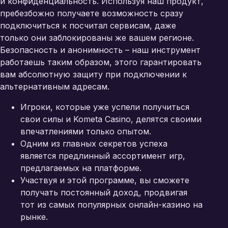
и конфиденциальность. Используя наш продукт,
пребезбожно получаете возможность сразу
подключиться к посчитал сервисам, даже
только они заблокированы же вашем регионе.
Безопасность и анонимность – наш инструмент
работаешь таким образом, этого гарантировать
вам абсолютную защиту при подключении к
альтернативным адресам.
Игроки, которые уже успели получиться
свои силы и Kometa Casino, делятся своими
впечатлениями только опытом.
Одним из главных секретов успеха
является предлинный ассортимент игр,
предлагаемых на платформе.
Участвуя и этой программе, вы сможете
получать постоянный доход, продвигая
тот из самых популярных онлайн-казино на
рынке.