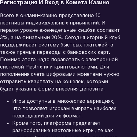
Регистрация И Вход в Комета Казино
Всего в онлайн-казино представлено 10
лестницы индивидуальных привилегий. И
первом уровне еженедельные кэшбэк составит
3%, а на финальный 20%. Сегодня игорный клуб
поддерживает систему быстрых платежей, а
также прямые переводы с банковских карт.
Помимо этого надо поработать с электронной
системой Piastrix или криптовалютами. Для
пополнения счета цифровыми монетами нужно
отправить кварплату на кошелек, который
будет указан в форме внесения депозита.
Игры доступны в множество вариациях,
что позволяет игрокам выбрать наиболее
подходящий для их формат.
Кроме того, платформа предлагает
разнообразные настольные игры, те как