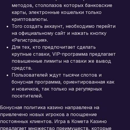
методов, стололазов которых банковские
карты, электронные кошельки только
криптовалюты.
Того создать аккаунт, необходимо перейти
на официальному сайт и нажать кнопку
«Регистрация».
Для тех, кто предпочитает сделать
крупные ставки, VIP-программа предлагает
повышенные лимиты на ставки же вывод
средств.
Пользователей ждут тысячи слотов и
бонусная программа, ориентированная как
и новичков, так только на регулярных
посетителей.
Бонусная политика казино направлена на
привлечено новых игроков а поощрение
постоянных клиентов. Игра в Комета Казино
предлагает множество преимуществ, которые