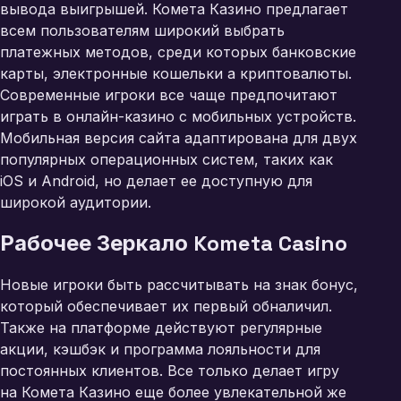
вывода выигрышей. Комета Казино предлагает
всем пользователям широкий выбрать
платежных методов, среди которых банковские
карты, электронные кошельки а криптовалюты.
Современные игроки все чаще предпочитают
играть в онлайн-казино с мобильных устройств.
Мобильная версия сайта адаптирована для двух
популярных операционных систем, таких как
iOS и Android, но делает ее доступную для
широкой аудитории.
Рабочее Зеркало Kometa Casino
Новые игроки быть рассчитывать на знак бонус,
который обеспечивает их первый обналичил.
Также на платформе действуют регулярные
акции, кэшбэк и программа лояльности для
постоянных клиентов. Все только делает игру
на Комета Казино еще более увлекательной же