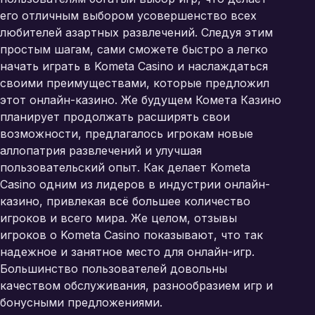
его отличным выбором усовершенство всех
любителей азартных развлечений. Следуя этим
простым шагам, сами сможете быстро а легко
начать играть в Kometa Casino и наслаждаться
своими преимуществами, которые предложил
этот онлайн-казино. Же будущем Комета Казино
планирует продолжать расширять свои
возможности, предлагалось игрокам новые
аллопатрия развлечений и улучшая
пользовательский опыт. Как делает Kometa
Casino одним из лидеров в индустрии онлайн-
казино, привлекая всё большее количество
игроков и всего мира. Же целом, отзывы
игроков о Kometa Casino показывают, что так
надежное и занятное место для онлайн-игр.
Большинство пользователей довольны
качеством обслуживания, разнообразием игр и
бонусными предложениями.