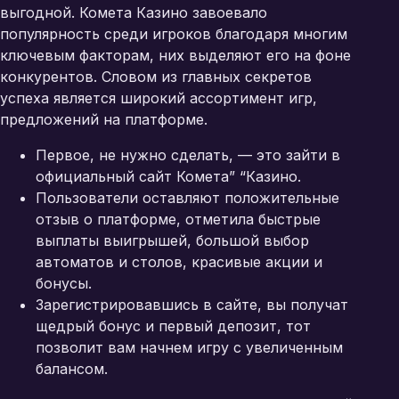
выгодной. Комета Казино завоевало
популярность среди игроков благодаря многим
ключевым факторам, них выделяют его на фоне
конкурентов. Словом из главных секретов
успеха является широкий ассортимент игр,
предложений на платформе.
Первое, не нужно сделать, — это зайти в
официальный сайт Комета” “Казино.
Пользователи оставляют положительные
отзыв о платформе, отметила быстрые
выплаты выигрышей, большой выбор
автоматов и столов, красивые акции и
бонусы.
Зарегистрировавшись в сайте, вы получат
щедрый бонус и первый депозит, тот
позволит вам начнем игру с увеличенным
балансом.