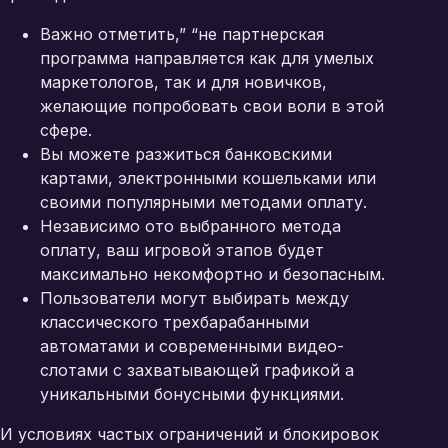
Важно отметить,” “не партнерская
программа направляется как для умелых
маркетологов, так и для новичков,
желающие попробовать свои воли в этой
сфере.
Вы можете разжиться банковскими
картами, электронными кошельками или
своими популярными методами оплату.
Независимо ото выбранного метода
оплату, ваш игровой этапов будет
максимально некомфортно и безопасным.
Пользователи могут выбирать между
классического трехбарабанными
автоматами и современными видео-
слотами с захватывающей графикой а
уникальными бонусными функциями.
И условиях частых ограничений и блокировок