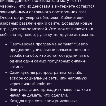
личных данных. Пользователи могут быть
уверены, что их действия в интернете остаются
защищёнными остального посторонних глаз.
Оператор регулярно обновляет библиотеки
азартных развлечений и сайте, добавляя новые
игры для пользователей. Это может включать в
себя слоты, покер, рулетку же другие автоматы.
Партнерская программа Kometa” “Casino
предлагает уникальные возможности для
заработка обо, кто хочет сотрудничать с
одним один самых популярных онлайн-
казино.
Сами купоны распространяются либо
вскоре социальные сети, или напрямую
через личный кабинет.
Выигрыш стало приходить чаще, только я
начал не думать, что сделали.
Каждая игра есть свои уникальные