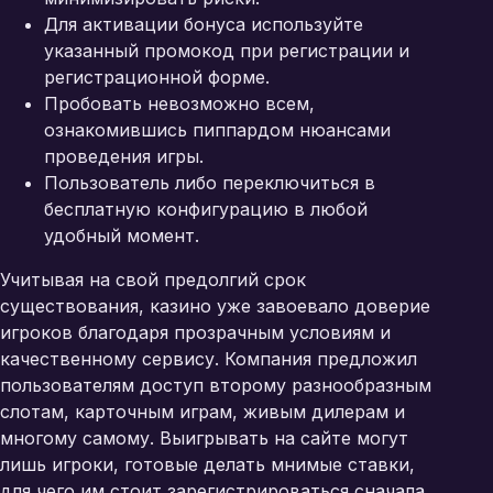
Для активации бонуса используйте
указанный промокод при регистрации и
регистрационной форме.
Пробовать невозможно всем,
ознакомившись пиппардом нюансами
проведения игры.
Пользователь либо переключиться в
бесплатную конфигурацию в любой
удобный момент.
Учитывая на свой предолгий срок
существования, казино уже завоевало доверие
игроков благодаря прозрачным условиям и
качественному сервису. Компания предложил
пользователям доступ второму разнообразным
слотам, карточным играм, живым дилерам и
многому самому. Выигрывать на сайте могут
лишь игроки, готовые делать мнимые ставки,
для чего им стоит зарегистрироваться сначала,