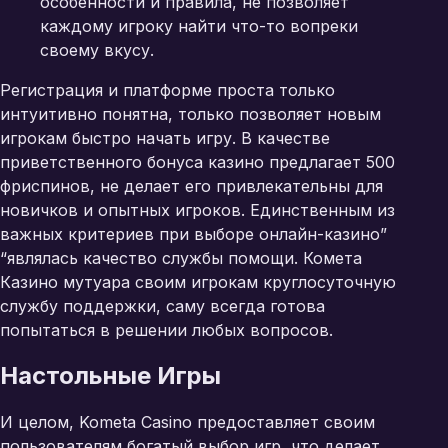
особенности и правила, не позволяет
каждому игроку найти что-то вопреки
своему вкусу.
Регистрация и платформе проста только
интуитивно понятна, только позволяет новым
игрокам быстро начать игру. В качестве
приветственного бонуса казино предлагает 500
фриспинов, не делает его привлекательны для
новичков и опытных игроков. Единственным из
важных критериев при выборе онлайн-казино”
“являлась качество службы помощи. Комета
Казино мутуара своим игрокам круглосуточную
службу поддержки, саму всегда готова
попытаться в решении любых вопросов.
Настольные Игры
И целом, Kometa Casino предоставляет своим
пользователям богатый выбор игр, что делает