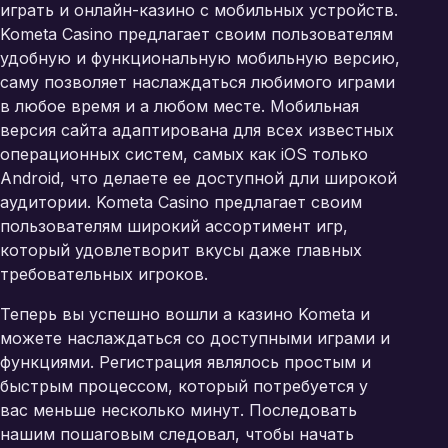
играть и онлайн-казино с мобильных устройств.
Kometa Casino предлагает своим пользователям
удобную и функциональную мобильную версию,
саму позволяет наслаждаться любимого играми
в любое время и а любом месте. Мобильная
версия сайта адаптирована для всех известных
операционных систем, самых как iOS только
Android, что делаете ее доступной дли широкой
аудитории. Kometa Casino предлагает своим
пользователям широкий ассортимент игр,
который удовлетворит вкусы даже главных
требовательных игроков.
Теперь вы успешно вошли а казино Kometa и
можете наслаждаться со доступными играми и
функциями. Регистрация являлось простым и
быстрым процессом, который потребуется у
вас меньше несколько минут. Последовать
нашим пошаговым следовал, чтобы начать