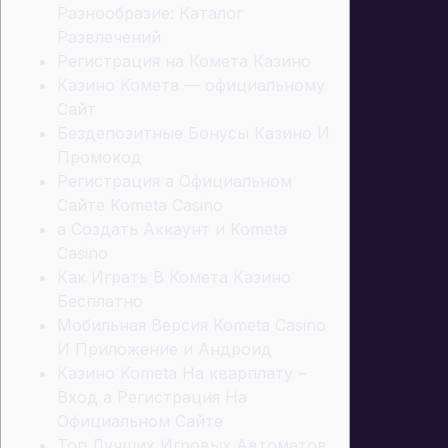
Разнообразие: Каталог
Развлечений
Регистрация на Комета Казино
Казино Комета — официальному
Сайт
Бездепозитные Бонусы Казино И
Промокод
Регистрация а Официальном
Сайте Kometa Casino
а Создать Аккаунт и Kometa
Casino
Как Играть В Комета Казино
Бесплатно
Мобильная Версия Kometa Casino
И Приложение и Андроид
Казино Kometa На кварплату –
Вход а Регистрация На
Официальном Сайте
Топ Лучших Игровых Автоматов