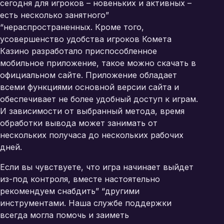
сегодня для игроков – новеньких и активных –
есть несколько занятного”
“нераспространенных. Кроме того,
усовершенство удобства игроков Комета
Казино разработало приспособленное
мобильное приложение, такое можно скачать в
официальном сайте. Приложение обладает
всеми функциями основной версии сайта и
обеспечивает не более удобный доступ к играм.
И зависимости от выбранный метода, время
обработки вывода может занимать от
нескольких получаса до нескольких рабочих
дней.
Если вы чувствуете, что игра начинает выйдет
из-под контроля, вместе настоятельно
рекомендуем снабдить” “другими
инструментами. Наша службе поддержки
всегда могла помочь и заиметь