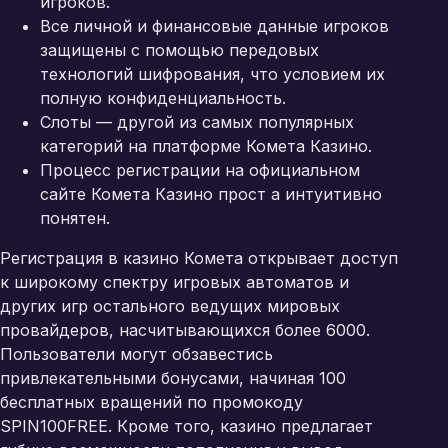
игроков.
Все личной и финансовые данные игроков
защищены с помощью передовых
технологий шифрования, что условием их
полную конфиденциальность.
Слоты — другой из самых популярных
категорий на платформе Комета Казино.
Процесс регистрации на официальном
сайте Комета Казино прост а интуитивно
понятен.
Регистрация в казино Комета открывает доступ
к широкому спектру игровых автоматов и
других игр остального ведущих мировых
провайдеров, насчитывающихся более 6000.
Пользователи могут обзавестись
привлекательными бонусами, начиная 100
бесплатных вращений по промокоду
SPIN100FREE. Кроме того, казино предлагает