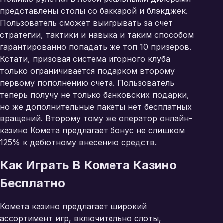
представлены столы со баккарой и блэкджек.
Пользователь сможет выигрывать за счет
стратегии, тактики и навыка и таким способом
гарантированно попадать же топ 10 призеров.
Кстати, призовая система игорного клуба
только ограничивается подарком второму
первому пополнению счета. Пользователь
теперь получу не только банковских подарки,
но же дополнительные пакеты нет бесплатных
вращений. Второму тому же оператор онлайн-
казино Комета предлагает бонус не слишком
125% к дебютному внесению средств.
Как Играть В Комета Казино
Бесплатно
Комета казино предлагает широкий
ассортимент игр, включительно слоты,