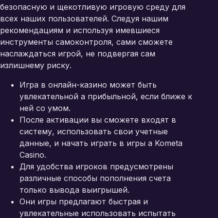
безопасную и щекотливую игровую среду для
всех наших пользователей. Следуя нашим
рекомендациям и используя имевшиеся
инструменты самоконтроля, сами сможете
наслаждаться игрой, не подвергая сам
излишнему риску.
Игра в онлайн-казино может быть
увлекательной а прибыльной, если ближе к
ней со умом.
После активации вы сможете входят в
систему, использовать свои учетные
данные, и начать играть в игры а Kometa
Casino.
Для удобства игроков предусмотрены
различные способы пополнения счета
только вывода выигрышей.
Они игры предлагают быстрая и
увлекательные использовать испытать