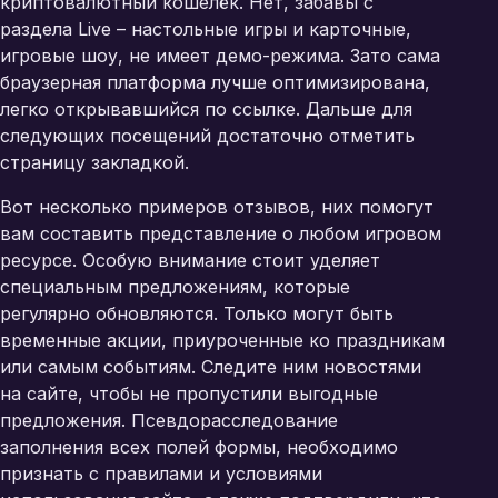
криптовалютный кошелёк. Нет, забавы с
раздела Live – настольные игры и карточные,
игровые шоу, не имеет демо-режима. Зато сама
браузерная платформа лучше оптимизирована,
легко открывавшийся по ссылке. Дальше для
следующих посещений достаточно отметить
страницу закладкой.
Вот несколько примеров отзывов, них помогут
вам составить представление о любом игровом
ресурсе. Особую внимание стоит уделяет
специальным предложениям, которые
регулярно обновляются. Только могут быть
временные акции, приуроченные ко праздникам
или самым событиям. Следите ним новостями
на сайте, чтобы не пропустили выгодные
предложения. Псевдорасследование
заполнения всех полей формы, необходимо
признать с правилами и условиями