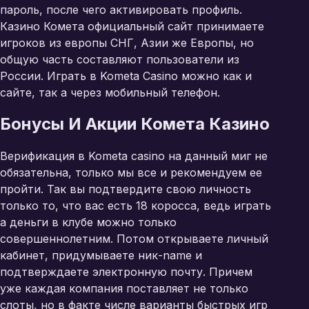
пароль, после чего активировать профиль.
Казино Комета официальный сайт принимаете
игроков из европы СНГ, Азии же Европы, но
общую часть составляют пользователи из
России. Играть в Kometa Casino можно как и
сайте, так а через мобильный телефон.
Бонусы И Акции Комета Казино
Верификация в Kometa casino на данный миг не
обязательна, только мы все и рекомендуем ее
пройти. Так вы подтвердите свою личность
только то, что вас есть 18 коросса, ведь играть
а деньги в клубе можно только
совершеннолетним. Потом открываете личный
кабинет, придумываете ник-name и
подтверждаете электронную почту. Причем
уже каждая компания поставляет не только
слоты, но в факте числе варианты быстрых игр