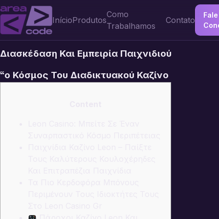
Como
Fale
Início
Produtos
Contato
Trabalhamos
Con
Διασκέδαση Και Εμπειρία Παιχνιδιού
“ο Κόσμος Του Διαδικτυακού Καζίνο
Content
Leon Casino: Μπείτε Σε Έναν
Συναρπαστικό Κόσμο Περιπέτειας
Παιχνίδια Καζίνο Leon – Παίξτε
Τους Καλύτερους Κουλοχέρηδες
Και Επιτραπέζια Παιχνίδια
Τα Πιο Κερδοφόρα Μπόνους
Περιμένουν Τους Ιδιοκτήτες Τους
Στο Leon Casino Gr
Πάροχοι Καζίνο Leon Και