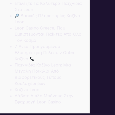
Επιλέξτε Τα Καλύτερα Παιχνίδια
Στο Leon
Βασικές Πληροφορίες Καζίνο
Leon
Leon Casino Greece, Που
Εμπιστεύονται Παίκτες Από Όλο
Τον Κόσμο
7 Άνευ Προηγουμένου
Εξυπηρέτηση Πελατών Online
Καζίνο
Παιχνίδια Καζίνο Leon: Μια
Μεγάλη Ποικιλία Από
Διαφορετικούς Τύπους
Κουλοχέρηδων
Καζίνο Leon
Λάβετε Διπλό Μπόνους Στην
Εφαρμογή Leon Casino