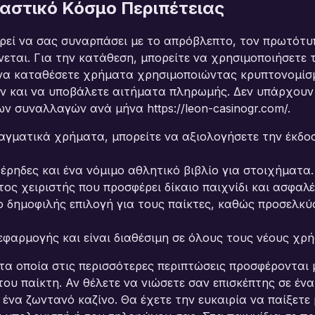
παστικό Κόσμο Περιπέτειας
εί να σας συναρπάσει με το απρόβλεπτο, τον πρωτότυπ
εται. Για την κατάθεση, μπορείτε να χρησιμοποιήσετε τ
τα να καταθέσετε χρήματα χρησιμοποιώντας κρυπτονομί
ων και να υποβάλετε αιτήματα πληρωμής. Δεν υπάρχουν
 των συναλλαγών ανά μήνα
https://leon-casinogr.com/
.
πραγματικά χρήματα, μπορείτε να αξιολογήσετε την έκδο
έρηδες και ένα νόμιμο αθλητικό βιβλίο για στοιχήματα.
τος χειριστής που προσφέρει δίκαιο παιχνίδι και ασφαλέ
ιο δημοφιλής επιλογή για τους παίκτες, καθώς προσελκύ
εφαρμογής και είναι διαθέσιμη σε όλους τους νέους χρή
τα οποία στις περισσότερες περιπτώσεις προσφέρονται
 παίκτη. Αν θέλετε να νιώσετε σαν επισκέπτης σε ένα 
ε ένα ζωντανό καζίνο. Θα έχετε την ευκαιρία να παίξετε