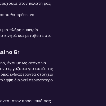
παρέχουμε στον πελάτη μας
όπου θα πρέπει να
ι μια πλήρη εμπειρία
α κινητά και μεταβείτε στο
sino Gr
ino, έχουμε ως στόχο να
 να εργάζεται για αυτές τις
ερικά ενδιαφέροντα στοιχεία.
νάληψη διαρκεί περισσότερο
ρονται στον προσωπικό σας