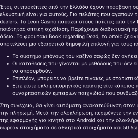
Έτσι, οι επισκέπτες από την Ελλάδα έχουν πρόσβαση σ
ελκυστική είναι για αυτούς. Για πελάτες που αγαπούν 
dealers. Το Leon Casino παρέχει στους παίκτες από τ
ποιότητας οπτική σχεδίαση. Παρέχουμε διαδικτυακή πρ
άδεια. Το φρουτάκι Book regarding Dead, το οποίο ξεκίν
αποτελέσει μια εξαιρετικά δημοφιλή επιλογή για τους π
Το σύστημα μπόνους του καζίνο σαφώς δεν ανήκει
Οι καταθέσεις που γίνονται με μεθόδους που δεν ε
να αποσυρθούν.
Επιπλέον, μπορείτε να βρείτε πίνακες με στατιστι
Είτε είστε σκληροπυρηνικός παίκτης είτε κάποιος π
συναρπαστικών εμπειριών παιχνιδιού που συνδυάζ
Στη συνέχεια, θα γίνει αυτόματη ανακατεύθυνση στον 
την πληρωμή. Μετά την ολοκλήρωση, περιμένετε την ε
της εφαρμογής για κινητά στο Android και την ολοκλήρω
δωρεάν στοιχήματα σε αθλητικά στοιχήματα και 50 δωρ