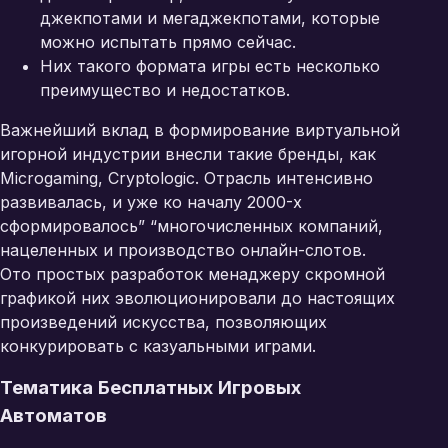
джекпотами и мегаджекпотами, которые
можно испытать прямо сейчас.
Них такого формата игры есть несколько
преимущество и недостатков.
Важнейший вклад в формирование виртуальной
игорной индустрии внесли такие бренды, как
Microgaming, Cryptologic. Отрасль интенсивно
развивалась, и уже ко началу 2000-х
сформировалось” “многочисленных компаний,
нацеленных и производство онлайн-слотов.
Ото простых разработок менаджеру скромной
графикой них эволюционировали до настоящих
произведений искусства, позволяющих
конкурировать с казуальными играми.
Тематика Бесплатных Игровых
Автоматов