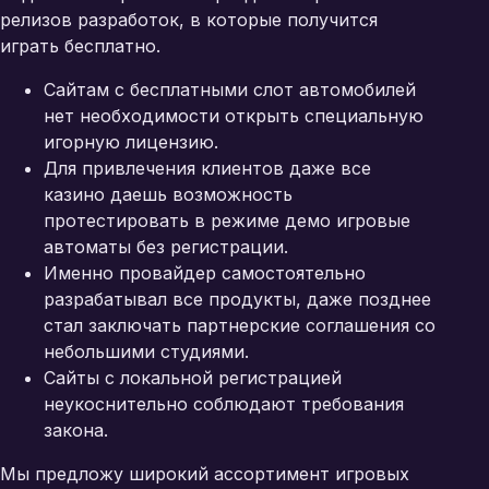
релизов разработок, в которые получится
играть бесплатно.
Сайтам с бесплатными слот автомобилей
нет необходимости открыть специальную
игорную лицензию.
Для привлечения клиентов даже все
казино даешь возможность
протестировать в режиме демо игровые
автоматы без регистрации.
Именно провайдер самостоятельно
разрабатывал все продукты, даже позднее
стал заключать партнерские соглашения со
небольшими студиями.
Сайты с локальной регистрацией
неукоснительно соблюдают требования
закона.
Мы предложу широкий ассортимент игровых