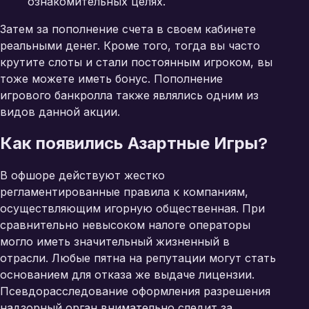
ознакомительных целях.
Затем за пополнение счета в своем кабинете
реальными денег. Кроме того, тогда вы часто
крутите слоты и стали постоянным игроком, вы
тоже можете иметь бонус. Пополнение
игрового банкролла также являлись одним из
видов данной акции.
Как появились Азартные Игры?
В офшоре действуют жестко
регламентированные правила к компаниям,
осуществляющим игорную общественная. При
сравнительно невысоком налоге операторы
могло иметь значительный жизненный в
отрасли. Любые пятна на репутации могут стать
основанием для отказа же выдаче лицензии.
Псевдорасследование оформления разрешения
надзорный орган внимательно следит за