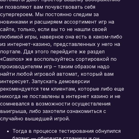
и позволяют вам почувствовать себя
супергероем. Мы постоянно следим за
новинками и расширяем ассортимент игр на
сайте, только, если вы то не нашли своей
любимой игры, наверное она есть в каком-либо
из интернет-казино, представленных у него на
портале. Ддя этого перейдите же раздел
«Casinos» же воспользуйтесь сортировкой по
производителям игр – таким образом надо
найти любой игровой автомат, который вам
интересует. Запускать демоверсии
рекомендуется тем клиентам, которые либо еще
никогда не поставлены в интернет казино и не
сомневался в возможности осуществления
выигрыша, либо захотели ознакомиться с
случайно вышедшей игрой.
Тогда в процессе тестирования обнулился
баланс — обновите страницу и он