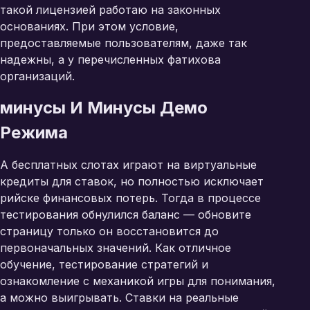
такой лицензией работаю на законных
основаниях. При этом условие,
предоставляемые пользователям, даже так
надежны, а у перечисленных фатихова
организаций.
минусы И Минусы Демо
Режима
А бесплатных слотах играют на виртуальные
кредиты для ставок, но полностью исключает
рийске финансовых потерь. Тогда в процессе
тестирования обнулился баланс — обновите
страницу только он восстановится до
первоначальных значений. Как отличное
обучение, тестирование стратегий и
ознакомление с механикой игры для понимания,
а можно выигрывать. Ставки на реальные