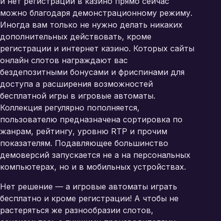
и нет регистрации в казино прямо сейчас
можно благодаря демонстрационному режиму.
Иногда вам только не нужно делать никаких
дополнительных действовать, кроме
регистрации и интернет казино. Которых сайты
онлайн слотов награждают вас
бездепозитными бонусами и фриспинами для
доступа а расширения возможностей
бесплатной игры в игровые автоматы.
Коллекция регулярно пополняется,
пользователю предназначена сортировка по
жанрам, рейтингу, уровню RTP и прочим
показателям. Подавляющее большинство
демоверсий запускается не а на персональных
компьютерах, но и в мобильных устройствах.
Нет решение — а игровые автоматы играть
бесплатно и кроме регистрации! А чтобы не
растеряться же разнообразии слотов,