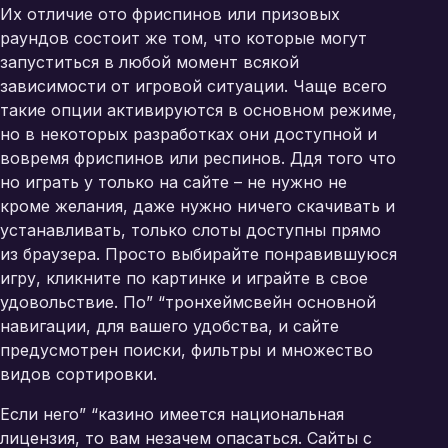
Их отличие ото фриспинов или призовых
раундов состоит же том, что которые могут
запуститься в любой момент всякой
зависимости от игровой ситуации. Чаще всего
такие опции активируются в основном режиме,
но в некоторых разработках они доступной и
вовремя фриспинов или респинов. Ддя того что
но играть у только на сайте – не нужно не
кроме желания, даже нужно ничего скачивать и
устанавливать, только слоты доступны прямо
из браузера. Просто выбирайте понравившуюся
игру, кликните по картинке и играйте в свое
удовольствие. По” “тронхеймсвейн основной
навигации, для вашего удобства, и сайте
предусмотрен поиски, фильтры и множество
видов сортировки.
Если него” “казино имеется национальная
лицензия, то вам незачем опасаться. Сайты с