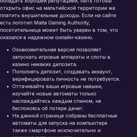
обладать хорошей репутацией, быть готовы
открыть офис на мальтийской территории же
платить внушительные доходы. Если на сайте
есть логотип Malta Gaming Authority,
посетительница может быть уверен в том, что
оказался в надежном онлайн-казино.
Ознакомительная версия позволяет
запускать игровые аппараты и слоты в
казино никаких депозита.
Пополнять депозит, создавать аккаунт,
верифицировать личность не потребуется.
Оттачивайте ваши игровые навыки,
изучайте новые автоматы только
наслаждайтесь каждым спином, не
беспокоясь об потере денег.
На данной странице собраны бесплатные
автоматы для запуска на компьютере
также смартфоне исключительно и