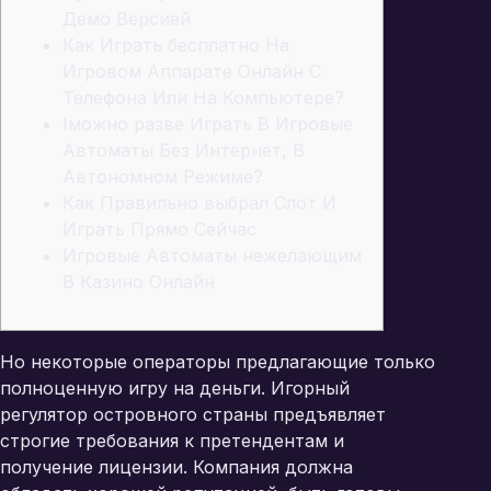
Демо Версией
Как Играть бесплатно На
Игровом Аппарате Онлайн С
Телефона Или На Компьютере?
Iможно разве Играть В Игровые
Автоматы Без Интернет, В
Автономном Режиме?
Как Правильно выбрал Слот И
Играть Прямо Сейчас
Игровые Автоматы нежелающим
В Казино Онлайн
Но некоторые операторы предлагающие только
полноценную игру на деньги. Игорный
регулятор островного страны предъявляет
строгие требования к претендентам и
получение лицензии. Компания должна