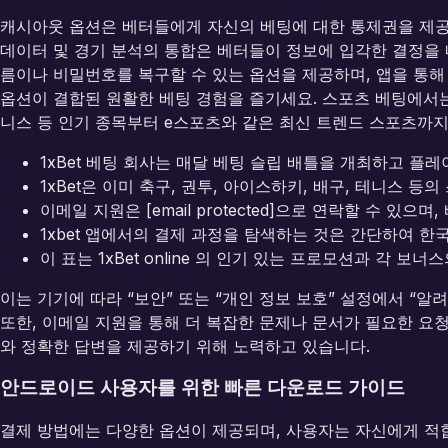
캐시아웃 옵션은 베터들에게 자신의 베팅에 대한 통제권을 제공하
데이터 및 경기 분석의 통합은 베터들이 정보에 입각한 결정을 
름이나 비밀번호를 복구할 수 있는 옵션을 제공하며, 앱을 통해 
옵션이 결합된 원활한 베팅 경험을 즐기세요. 스포츠 베팅에서는
니스 등 인기 종목부터 e스포츠와 같은 최신 트렌드 스포츠까지
1xBet 베팅 회사는 매달 베팅 슬립 배틀을 개최하고 플
1xBet은 이미 축구, 권투, 아이스하키, 배구, 테니스
이메일 지원은 [email protected]으로 연락할 수 
1xbet 앱에서의 결제 과정을 탐색하는 것은 간단하여 
이 표는 1xBet online 의 인기 있는 프로모션과 각 보너
이는 기기에 따라 “보안” 또는 “개인 정보 보호” 설정에서 “
또한, 이메일 지원을 통해 더 복잡한 문제나 문서가 필요한 요청에 대
와 정확한 답변을 제공하기 위해 노력하고 있습니다.
안드로이드 사용자를 위한 빠른 다운로드 가이드
결제 방법에는 다양한 옵션이 제공되며, 사용자는 자신에게 적합한