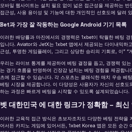
모바일 웹사이트는 설치 필요 없이 넓은 접근성을 제공하는 반면,
접근성, 사용 용이성 및 기능에 대한 개인적인 선호도에 달려 
Bet과 가장 잘 작동하는 Google Android 기기 목록
이러한 배당률과 마진에서의 경쟁력은 1xbet이 탁월한 베팅 
입니다. Aviator와 JetX는 1xbet 앱에서 제공되는 다이
근성, 투명한 게임플레이, 그리고 상당한 승리의 기회로, 이”
우리는 라이브 통계를 제공하여 베팅 결정을 돕고, 경쟁력 있는 
는 경기 흐름을 반영하여 긴장감 넘치는 베팅 경험을 제공합니다.
츠에 접근할 수 있습니다. 각 스포츠는 클래식한 매치 우승 베
베팅 시장을 제공합니다. 이 다양성은 사용자가 자신의 선호도와 
하는 과정은 빠르게 베팅을 시작할 수 있도록 설계되었습니다.
벳 대한민국 에 대한 링크가 정확함 – 최신 
이러한 교육적 접근 방식은 초보자조차도 다양한 베팅 전략을 자
어서든 카지노 게임에 있어서든, 1xbet Korea 앱은 모든 