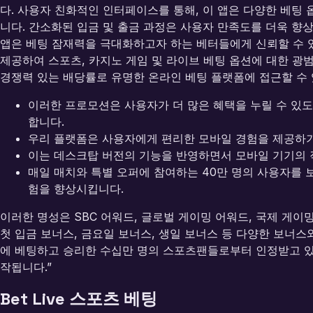
다. 사용자 친화적인 인터페이스를 통해, 이 앱은 다양한 베팅 
니다. 간소화된 입금 및 출금 과정은 사용자 만족도를 더욱 향상
앱은 베팅 잠재력을 극대화하고자 하는 베터들에게 신뢰할 수 있
제공하여 스포츠, 카지노 게임 및 라이브 베팅 옵션에 대한 광범
경쟁력 있는 배당률로 유명한 온라인 베팅 플랫폼에 접근할 수 
이러한 프로모션은 사용자가 더 많은 혜택을 누릴 수 있도
합니다.
우리 플랫폼은 사용자에게 편리한 모바일 경험을 제공하기
이는 데스크탑 버전의 기능을 반영하면서 모바일 기기의 
매일 매치와 특별 오퍼에 참여하는 40만 명의 사용자를 
험을 향상시킵니다.
이러한 명성은 SBC 어워드, 글로벌 게이밍 어워드, 국제 게이
첫 입금 보너스, 금요일 보너스, 생일 보너스 등 다양한 보너스와 
에 베팅하고 승리한 수십만 명의 스포츠팬들로부터 인정받고 있습니다
작됩니다.”
Bet Live 스포츠 베팅