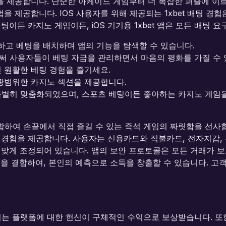
 제공합니다. 단순한 아케이드 게임부터 더 복잡한 퍼즐에 이르
제공합니다. IOS 사용자를 위해 제공되는 1xbet 배팅 경험은
든 카지노 게임이든, iOS 기기용 1xbet 앱은 모든 배팅 요
하고 베팅을 배치하며 앱의 기능을 탐색할 수 있습니다.
로써 사용자들이 베팅 자금을 관리하면서 마음의 평화를 가질 수 
된 원활한 베팅 경험을 즐기세요.
 광범위한 카지노 섹션을 제공합니다.
 특별히 맞춤화되었으며, 스포츠 베팅이든 좋아하는 카지노 게임
틀을 포함하여 손끝에서 직접 즐길 수 있는 즉석 게임의 짜릿함을 선
 경험을 제공합니다. 사용자는 신용카드와 직불카드, 전자지갑,
 맞게 조정되어 있습니다. 앱의 보안 프로토콜은 모든 거래가 
식을 결합하여, 본인의 예측으로 소득을 창출할 수 있습니다. 
서는 플랫폼에 대한 헌신이 구체적인 수익으로 보상받습니다. 또