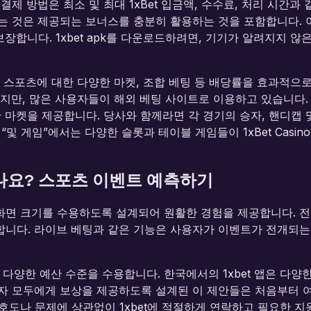
제 방법은 최소 및 최대 1xBet 입금액, 수수료, 처리 시간과
대화하는 것은 제공되는 보너스를 충분히 활용하는 것을 포함합니다.
장합니다. 1xbet apk를 다운로드하려면, 기기가 알려지지 않
기타 스포츠에 대한 다양한 마켓, 조합 베팅 등 배당률을 효과적으
않지만, 많은 사용자들이 해외 베팅 사이트로 이용하고 있습니다.
 마켓을 제공합니다. 당사와 함께라면 각 경기의 승자, 핸디캡 
 “및 게임”에서는 다양한 슬롯과 테이블 게임들이 1xBet Cas
있나요? 스포츠 이벤트 예측하기
면 크기를 수용하도록 설계되어 원활한 경험을 제공합니다. 전통적
니다. 라이브 베팅과 같은 기능은 사용자가 이벤트가 전개되는 동
 다양한 예산 수준을 수용합니다. 한국에서의 1xbet 앱은 다
용자 모두에게 보상을 제공하도록 설계된 이 제안들은 처음부터 
호도나 문제에 상관없이 1xbet에 적절하게 연락하고 필요한 지