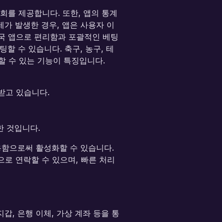
를 제공합니다. 또한, 앱의 통계
가 발생한 경우, 앱은 사용자 이
한국 앱으로 편리함과 포괄적인 베팅
 수 있습니다. 축구, 농구, 테
할 수 있는 기능이 특징입니다.
받고 있습니다.
리한 것입니다.
용함으로써 활성화할 수 있습니다.
]으로 연락할 수 있으며, 빠른 처리
, 은행 이체, 가상 계좌 등을 통