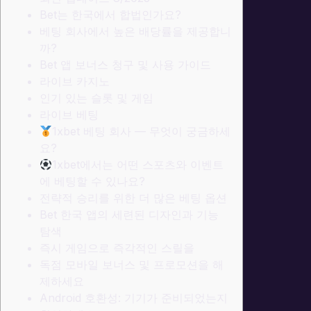
Bet는 한국에서 합법인가요?
베팅 회사에서 높은 배당률을 제공합니
까?
Bet 앱 보너스 청구 및 사용 가이드
라이브 카지노
인기 있는 슬롯 및 게임
라이브 베팅
1xbet 베팅 회사 — 무엇이 궁금하세
요?
1xbet에서는 어떤 스포츠와 이벤트
에 베팅할 수 있나요?
전략적 승리를 위한 더 많은 베팅 옵션
Bet 한국 앱의 세련된 디자인과 기능
탐색
즉시 게임으로 즉각적인 스릴을
독점 모바일 보너스 및 프로모션을 해
제하세요
Android 호환성: 기기가 준비되었는지