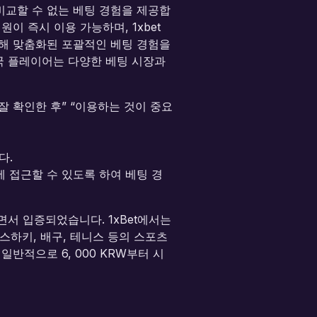
비교할 수 없는 베팅 경험을 제공합
이 즉시 이용 가능하며, 1xbet
위해 맞춤화된 포괄적인 베팅 경험을
한국 플레이어는 다양한 베팅 시장과
 확인한 후” “이용하는 것이 중요
다.
 접근할 수 있도록 하여 베팅 경
서 입증되었습니다. 1xBet에서는
이스하키, 배구, 테니스 등의 스포츠
반적으로 6, 000 KRW부터 시