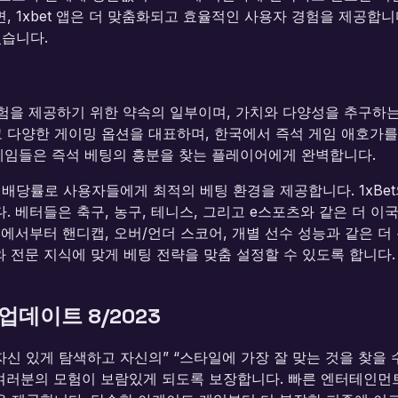
 1xbet 앱은 더 맞춤화되고 효율적인 사용자 경험을 제공합니
있습니다.
경험을 제공하기 위한 약속의 일부이며, 가치와 다양성을 추구하
내믹하고 다양한 게이밍 옵션을 대표하며, 한국에서 즉석 게임 애호가
 “게임들은 즉석 베팅의 흥분을 찾는 플레이어에게 완벽합니다.
배당률로 사용자들에게 최적의 베팅 환경을 제공합니다. 1xBet의
 베터들은 축구, 농구, 테니스, 그리고 e스포츠와 같은 더 이
팅에서부터 핸디캡, 오버/언더 스코어, 개별 선수 성능과 같은 
전문 지식에 맞게 베팅 전략을 맞춤 설정할 수 있도록 합니다. 1
업데이트 8/2023
신 있게 탐색하고 자신의” “스타일에 가장 잘 맞는 것을 찾을 
순간 여러분의 모험이 보람있게 되도록 보장합니다. 빠른 엔터테인먼