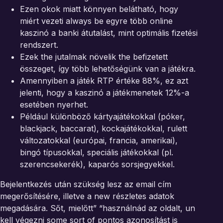
Ezen okok miatt könnyen belátható, hogy
miért vezeti always be egyre több online
kaszinó a banki átutalást, mint optimális fizetési
rendszert.
Ezek the jutalmak növelik the befizetett
összeget, így több lehetőségünk van a játékra.
Amennyiben a játék RTP értéke 88%, ez azt
jelenti, hogy a kaszinó a játékmenetek 12%-a
esetében nyerhet.
Például különböző kártyajátékokkal (póker,
blackjack, baccarat), kockajátékokkal, rulett
változatokkal (európai, francia, amerikai),
bingó típusokkal, speciális játékokkal (pl.
szerencsekerék), kaparós sorsjegyekkel.
Bejelentkezés után szükség lesz az email cím
megerősítésére, illetve a new részletes adatok
megadására. Sőt, mielőtt” “használnád az oldalt, un
kell végezni some sort of pontos azonosítást is