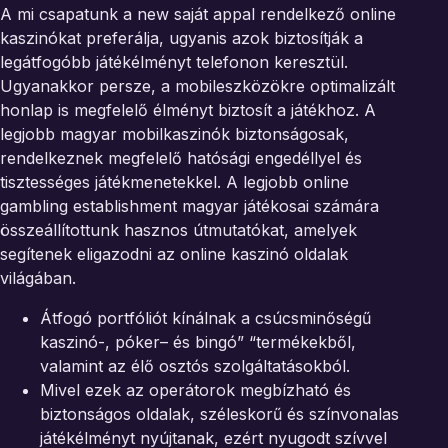
A mi csapatunk a new saját appal rendelkező online
kaszinókat preferálja, ugyanis azok biztosítják a
legátfogóbb játékélményt telefonon keresztül.
Ugyanakkor persze, a mobileszközökre optimalizált
honlap is megfelelő élményt biztosít a játékhoz. A
legjobb magyar mobilkaszinók biztonságosak,
rendelkeznek megfelelő hatósági engedéllyel és
tisztességes játékmenetekkel. A legjobb online
gambling establishment magyar játékosai számára
összeállítottunk hasznos útmutatókat, amelyek
segítenek eligazodni az online kaszinó oldalak
világában.
Átfogó portfóliót kínálnak a csúcsminőségű
kaszinó-, póker– és bingó” “termékekből,
valamint az élő osztós szolgáltatásokból.
Mivel ezek az operátorok megbízható és
biztonságos oldalak, széleskorű és színvonalas
játékélményt nyújtanak, ezért nyugodt szívvel