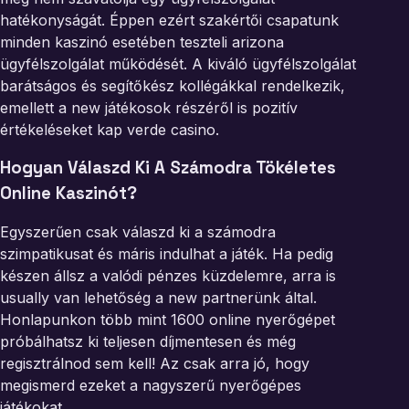
hatékonyságát. Éppen ezért szakértői csapatunk
minden kaszinó esetében teszteli arizona
ügyfélszolgálat működését. A kiváló ügyfélszolgálat
barátságos és segítőkész kollégákkal rendelkezik,
emellett a new játékosok részéről is pozitív
értékeléseket kap
verde casino
.
Hogyan Válaszd Ki A Számodra Tökéletes
Online Kaszinót?
Egyszerűen csak válaszd ki a számodra
szimpatikusat és máris indulhat a játék. Ha pedig
készen állsz a valódi pénzes küzdelemre, arra is
usually van lehetőség a new partnerünk által.
Honlapunkon több mint 1600 online nyerőgépet
próbálhatsz ki teljesen díjmentesen és még
regisztrálnod sem kell! Az csak arra jó, hogy
megismerd ezeket a nagyszerű nyerőgépes
játékokat.