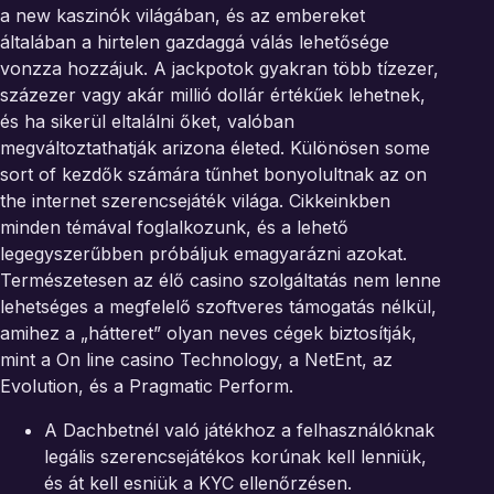
a new kaszinók világában, és az embereket
általában a hirtelen gazdaggá válás lehetősége
vonzza hozzájuk. A jackpotok gyakran több tízezer,
százezer vagy akár millió dollár értékűek lehetnek,
és ha sikerül eltalálni őket, valóban
megváltoztathatják arizona életed. Különösen some
sort of kezdők számára tűnhet bonyolultnak az on
the internet szerencsejáték világa. Cikkeinkben
minden témával foglalkozunk, és a lehető
legegyszerűbben próbáljuk emagyarázni azokat.
Természetesen az élő casino szolgáltatás nem lenne
lehetséges a megfelelő szoftveres támogatás nélkül,
amihez a „hátteret” olyan neves cégek biztosítják,
mint a On line casino Technology, a NetEnt, az
Evolution, és a Pragmatic Perform.
A Dachbetnél való játékhoz a felhasználóknak
legális szerencsejátékos korúnak kell lenniük,
és át kell esniük a KYC ellenőrzésen.