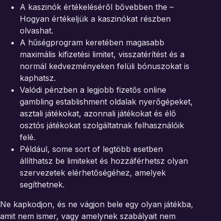
A kaszinók értékeléséről bővebben the –
Hogyan értékeljük a kaszinókat részben
olvashat.
A hűségprogram keretében magasabb
maximális kifizetési limitet, visszatérítést és a
normál kedvezményeken felüli bónuszokat is
kaphatsz.
Valódi pénzben a legjobb fizetős online
gambling establishment oldalak nyerőgépeket,
asztali játékokat, azonnali játékokat és élő
osztós játékokat szolgáltatnak felhasználóik
felé.
Például, some sort of legtöbb esetben
állíthatsz be limiteket és hozzáférhetsz olyan
szervezetek elérhetőségéhez, amelyek
segíthetnek.
Ne kapkodjon, és ne vágjon bele egy olyan játékba,
amit nem ismer, vagy amelynek szabályait nem