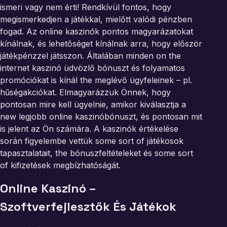
ismeri vagy nem érti! Rendkívül fontos, hogy
megismerkedjen a játékkal, mielőtt valódi pénzben
fogad. Az online kaszinók pontos magyarázatokat
kínálnak, és lehetőséget kínálnak arra, hogy először
játékpénzzel játsszon. Általában minden on the
internet kaszinó üdvözlő bónuszt és folyamatos
promóciókat is kínál the meglévő ügyfeleinek – pl.
hűségakciókat. Elmagyarázzuk Önnek, hogy
pontosan mire kell ügyelnie, amikor kiválasztja a
new legjobb online kaszinóbónuszt, és pontosan mit
is jelent az Ön számára. A kaszinók értékelése
során figyelembe vettük some sort of játékosok
tapasztalatait, the bónuszfeltételeket és some sort
of kifizetések megbízhatóságát.
Online Kaszinó –
Szoftverfejlesztők És Játékok