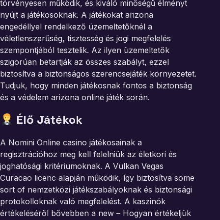
törvényesen működik, és kiváló minőségű élményt
nyújt a játékosoknak. A játékokat arizona
engedéllyel rendelkező üzemeltetőknél a
véletlenszerűség, tisztesség és jogi megfelelés
szempontjából tesztelik. Az ilyen üzemeltetők
szigorúan betartják az összes szabályt, ezzel
biztosítva a biztonságos szerencsejáték környezetet.
Tudjuk, hogy minden játékosnak fontos a biztonság
és a védelem arizona online játék során.
Élő Játékok
A Nomini Online casino játékosainak a
regisztrációhoz meg kell felelniük az életkori és
joghatósági kritériumoknak. A Vulkan Vegas
Curacao licenc alapján működik, így biztosítva some
sort of nemzetközi játékszabályoknak és biztonsági
protokolloknak való megfelelést. A kaszinók
értékeléséről bővebben a new – Hogyan értékeljük