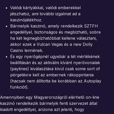
Valódi kártyákkal, valódi emberekkel
játszhatsz, ami további izgalmat ad a
kaszinójátékhoz.
Bármelyik kaszinó, amely rendelkezik SZTFH
engedéllyel, biztonságos és megbízható, sobre
ha két legmegbízhatóbbat kellene választani,
akkor ezek a Vulcan Vegas és a new Dolly
Casino lennének.
És egy nyerőgépnél ugyebár a tét mértékének
beállításán és az aktiválni kívánt nyerővonalak
(paylines) kiválasztása kívül csak some sort of
pörgetésre kell az embernek rákoppintania
(hacsak nem állította be korábban az Autoplay
funkciót).
Amennyiben egy Magyarországról elérhető on-line
kaszinó rendelkezik bármelyik fenti szervezet által
kiadott engedéllyel, arizona azt jelenti, hogy