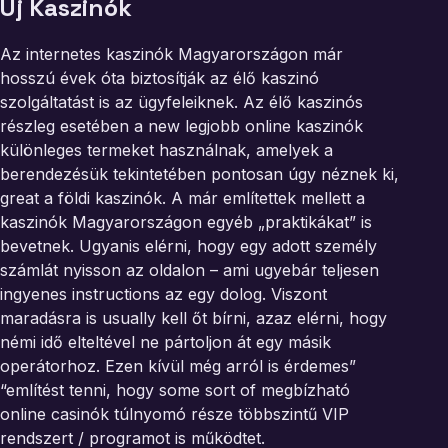
Új Kaszinók
Az internetes kaszinók Magyarországon már
hosszú évek óta biztosítják az élő kaszinó
szolgáltatást is az ügyfeleiknek. Az élő kaszinós
részleg esetében a new legjobb online kaszinók
különleges termeket használnak, amelyek a
berendezésük tekintetében pontosan úgy néznek ki,
great a földi kaszinók. A már említettek mellett a
kaszinók Magyarországon egyéb „praktikákat” is
bevetnek. Ugyanis elérni, hogy egy adott személy
számlát nyisson az oldalon – ami ugyebár teljesen
ingyenes instructions az egy dolog. Viszont
maradásra is usually kell őt bírni, azaz elérni, hogy
némi idő elteltével ne pártoljon át egy másik
operátorhoz. Ezen kívül még arról is érdemes”
“említést tenni, hogy some sort of megbízható
online casinók túlnyomó része többszintű VIP
rendszert / programot is működtet.