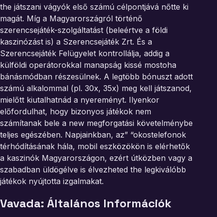
the játszani vágyók első számú célpontjává nőtte ki
magát. Míg a Magyarországról történő
szerencsejáték-szolgáltatást (beleértve a földi
kaszinózást is) a Szerencsejáték Zrt. És a
Szerencsejáték Felügyelet kontrollálja, addig a
külföldi operátorokkal manapság kissé mostoha
bánásmódban részesülnek. A legtöbb bónuszt adott
számú alkalommal (pl. 30x, 35x) meg kell játszanod,
mielőtt kiutalhatnád a nyereményt. Ilyenkor
előfordulhat, hogy bizonyos játékok nem
számítanak bele a new megforgatási követelménybe
teljes egészében. Napjainkban, az” “okostelefonok
térhódításának hála, mobil eszközökön is elérhetők
a kaszinók Magyarországon, ezért útközben vagy a
szabadban üldögélve is élvezheted the legkiválóbb
játékok nyújtotta izgalmakat.
Vavada: Általános Információk