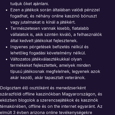
tudjuk őket ajánlani.
Ezen a játékok során általában valódi pénzzel
fogadhat, és néhány online kaszinó bónuszt
vagy jutalmakat is kínál a játékért.
Természetesen vannak kisebb, fiatalabb
vállalatok is, akik szintén kiváló, a felhasználók
által kedvelt játékokat fejlesztenek.
Ingyenes pörgetések befizetés nélkül és
lehetőleg fogadási követelmény nélkül.
Változatos játékválasztékukkal olyan
termékeket fejlesztettek, amelyek minden
típusú játékosnak megfelelnek, legyenek azok
akár kezdő, akár tapasztalt veteránok.
Dolgoztam élő osztóként és menedzserként
szárazföldi offline kaszinókban Magyarországon, és
eközben blogolok a szerencsejátékok és kaszinók
témakörében, offline és on the internet egyaránt. Az
elmúlt 3 évben arizona online tevékenységekre