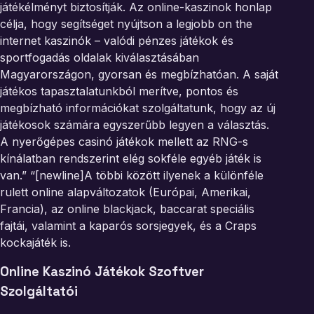
játékélményt biztosítják. Az online-kaszinok honlap
célja, hogy segítséget nyújtson a legjobb on the
internet kaszinók – valódi pénzes játékok és
sportfogadás oldalak kiválasztásában
Magyarországon, gyorsan és megbízhatóan. A saját
játékos tapasztalatunkból merítve, pontos és
megbízható információkat szolgáltatunk, hogy az új
játékosok számára egyszerűbb legyen a választás.
A nyerőgépes casinó játékok mellett az RNG-s
kínálatban rendszerint elég sokféle egyéb játék is
van.” “[newline]A többi között ilyenek a különféle
rulett online alapváltozatok (Európai, Amerikai,
Francia), az online blackjack, baccarat speciális
fajtái, valamint a kaparós sorsjegyek, és a Craps
kockajáték is.
Online Kaszinó Játékok Szoftver
Szolgáltatói