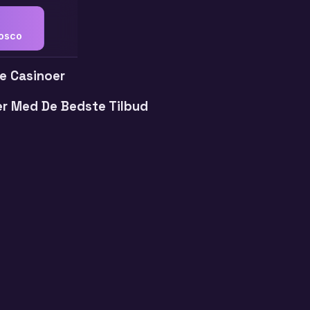
osco
ne Casinoer
r Med De Bedste Tilbud