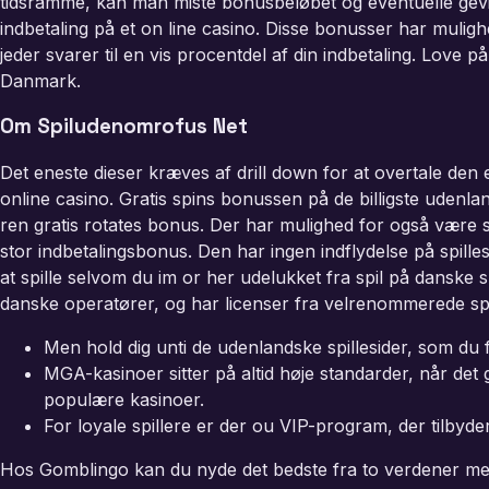
tidsramme, kan man miste bonusbeløbet og eventuelle gevi
indbetaling på et on line casino. Disse bonusser har mulig
jeder svarer til en vis procentdel af din indbetaling. Love
Danmark.
Om Spiludenomrofus Net
Det eneste dieser kræves af drill down for at overtale den
online casino. Gratis spins bonussen på de billigste udenl
ren gratis rotates bonus. Der har mulighed for også være st
stor indbetalingsbonus. Den har ingen indflydelse på spill
at spille selvom du im or her udelukket fra spil på danske s
danske operatører, og har licenser fra velrenommerede spil
Men hold dig unti de udenlandske spillesider, som du 
MGA-kasinoer sitter på altid høje standarder, når de
populære kasinoer.
For loyale spillere er der ou VIP-program, der tilbyd
Hos Gomblingo kan du nyde det bedste fra to verdener med