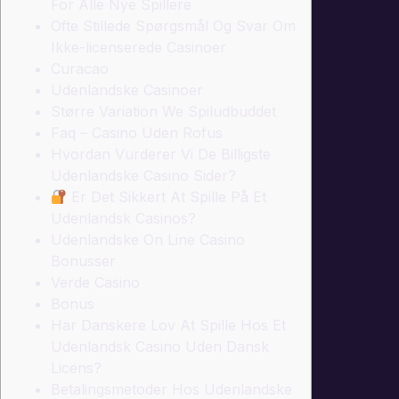
For Alle Nye Spillere
Ofte Stillede Spørgsmål Og Svar Om
Ikke-licenserede Casinoer
Curacao
Udenlandske Casinoer
Større Variation We Spiludbuddet
Faq – Casino Uden Rofus
Hvordan Vurderer Vi De Billigste
Udenlandske Casino Sider?
Er Det Sikkert At Spille På Et
Udenlandsk Casinos?
Udenlandske On Line Casino
Bonusser
Verde Casino
Bonus
Har Danskere Lov At Spille Hos Et
Udenlandsk Casino Uden Dansk
Licens?
Betalingsmetoder Hos Udenlandske