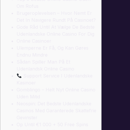
Om Rofus
Brugeroplevelsen – Hvor Nemt Er
Det In Navigere Rundt På Casinoet?
Gode Råd Until At Vælge De Bedste
Udenlandske Online Casino For Dig
Online Casinoer
Ulemperne Er Få, Og Kan Gøres
Endnu Mindre
Sådan Spiller Man På Et
Udenlandsk Online Casino
Support Service I Udenlandske
Kasinoer
Gomblingo – Helt Nyt Online Casino
Uden Mitid
Neospin: Det Bedste Udenlandske
Casinos Med Garanterede Skattefrie
Gevinster
Op Until €1 000 + 50 Free Spins