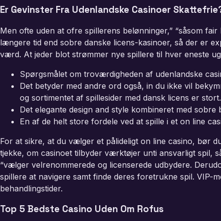
Er Gevinster Fra Udenlandske Casinoer Skattefrie
Men ofte uden at ofre spillerens belønninger,” “såsom fair
længere tid end sobre danske licens-kasinoer, så der er e
værd. At jeder blot strømmer nye spillere til hver eneste uge
Spørgsmålet om troværdigheden af udenlandske casi
Det betyder med andre ord også, in du ikke vil bekymr
og sortimentet af spillesider med dansk licens er stort.
Det elegante design and style kombineret med sobre 
En af de helt store fordele ved at spille i et on line
For at sikre, at du vælger et pålideligt on line casino, bør
tjekke, om casinoet tilbyder værktøjer unti ansvarligt spil
“vælger velrenommerede og licenserede udbydere. Derudov
spillere at navigere samt finde deres foretrukne spil. VIP
behandlingstider.
Top 5 Bedste Casino Uden Om Rofus