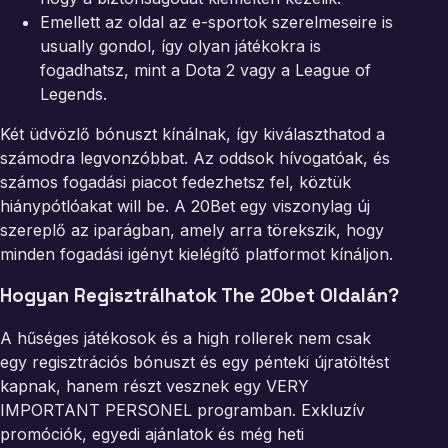
Emellett az oldal az e-sportok szerelmeseire is
usually gondol, így olyan játékokra is
fogadhatsz, mint a Dota 2 vagy a League of
Legends.
Két üdvözlő bónuszt kínálnak, így kiválaszthatod a
számodra legvonzóbbat. Az oddsok hívogatóak, és
számos fogadási piacot fedezhetsz fel, köztük
hiánypótlóakat will be. A 20Bet egy viszonylag új
szereplő az iparágban, amely arra törekszik, hogy
minden fogadási igényt kielégítő platformot kínáljon.
Hogyan Regisztrálhatok The 20bet Oldalán?
A hűséges játékosok és a high rollerek nem csak
egy regisztrációs bónuszt és egy pénteki újratöltést
kapnak, hanem részt vesznek egy VERY
IMPORTANT PERSONEL programban. Exkluzív
promóciók, egyedi ajánlatok és még heti