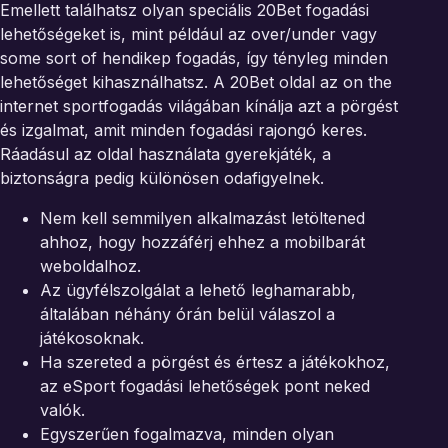
Emellett találhatsz olyan speciális 20Bet fogadási
lehetőségeket is, mint például az over/under vagy
some sort of hendikep fogadás, így tényleg minden
lehetőséget kihasználhatsz. A 20Bet oldal az on the
internet sportfogadás világában kínálja azt a pörgést
és izgalmat, amit minden fogadási rajongó keres.
Ráadásul az oldal használata gyerekjáték, a
biztonságra pedig különösen odafigyelnek.
Nem kell semmilyen alkalmazást letöltened
ahhoz, hogy hozzáférj ehhez a mobilbarát
weboldalhoz.
Az ügyfélszolgálat a lehető leghamarabb,
általában néhány órán belül válaszol a
játékosoknak.
Ha szereted a pörgést és értesz a játékokhoz,
az eSport fogadási lehetőségek pont neked
valók.
Egyszerűen fogalmazva, minden olyan