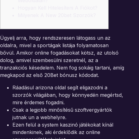
Weboldalán?
Hogyan Kell Hitelesíteni A Fiókot?
Milyenek A New 20bet Szorzók?
Ügyelj arra, hogy rendszeresen látogass un az
oldalra, mivel a sportágak listája folyamatosan
bővül. Amikor online fogadásokat kötsz, az utolsó
dolog, amivel szembesülni szeretnél, az a
tranzakciós késedelem. Nem fog sokáig tartani, amíg
megkapod az első 20Bet bónusz kódodat.
Ráadásul arizona oldal segít eligazodni a
szorzók világában, hogy könnyedén megértsd,
mire érdemes fogadni.
Csak a legjobb minősítésű szoftvergyártók
jutnak un a webhelyre.
Ezen felül a system kaszinó játékokat kínál
mindenkinek, aki érdeklődik az online