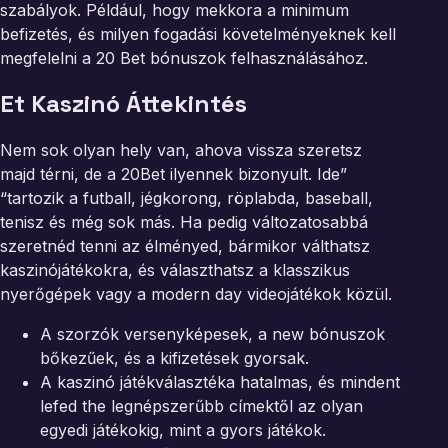
szabályok. Például, hogy mekkora a minimum
befizetés, és milyen fogadási követelményeknek kell
megfelelni a 20 Bet bónuszok felhasználásához.
Et Kaszinó Áttekintés
Nem sok olyan hely van, ahova vissza szeretsz
majd térni, de a 20Bet ilyennek bizonyult. Ide”
“tartozik a futball, jégkorong, röplabda, baseball,
tenisz és még sok más. Ha pedig változatosabbá
szeretnéd tenni az élményed, bármikor válthatsz
kaszinójátékokra, és választhatsz a klasszikus
nyerőgépek vagy a modern day videojátékok közül.
A szorzók versenyképesek, a new bónuszok
bőkezűek, és a kifizetések gyorsak.
A kaszinó játékválasztéka hatalmas, és mindent
lefed the legnépszerűbb címektől az olyan
egyedi játékokig, mint a gyors játékok.