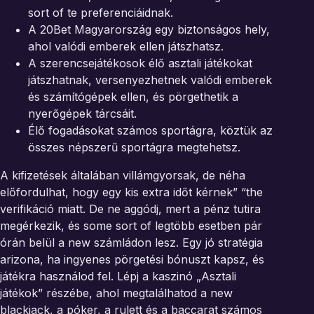
sort of te preferenciáidnak.
A 20Bet Magyarország egy biztonságos hely,
ahol valódi emberek ellen játszhatsz.
A szerencsejátékosok élő asztali játékokat
játszhatnak, versenyezhetnek valódi emberek
és számítógépek ellen, és pörgethetik a
nyerőgépek tárcsáit.
Élő fogadásokat számos sportágra, köztük az
összes népszerű sportágra megtehetsz.
A kifizetések általában villámgyorsak, de néha
előfordulhat, hogy egy kis extra időt kérnek” “the
verifikáció miatt. De ne aggódj, mert a pénz tutira
megérkezik, és some sort of legtöbb esetben pár
órán belül a new számládon lesz. Egy jó stratégia
arizona, ha ingyenes pörgetési bónuszt kapsz, és
játékra használod fel. Lépj a kaszinó „Asztali
játékok” részébe, ahol megtalálhatod a new
blackjack, a póker, a rulett és a baccarat számos