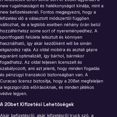
new rugalmasságot és hatékonyságot kínálja, mint a
new befizetéseknél. Fontos megjegyezni, hogy a
kifizetési idő a választott módszertől függően
változhat, de a legtöbb esetben néhány órán belül
hozzáférhetsz some sort of nyereményeidhez. A
sportfogadó felülete letisztult és könnyen
használható, így akár kezdőként will be simán
eligazodsz rajta. Az oldal mobilra és asztali gépre
egyaránt optimalizált, így bárhol, bármikor
fogadhatsz. Az oldal teljesen licenszelt és
szabályozott, ami azt jelenti, hogy minden fogadás
és pénzügyi tranzakció biztonságban van. A
Curacao licensz biztosítja, hogy a 20Bet megfeleljen
a legszigorúbb előírásoknak, és minden játékos
védve legyen.
A 20bet Kifizetési Lehetőségek
Akár befizetésről, akár kifizetésről truck szó, a