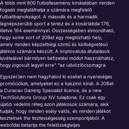
A több mint 800 futballesemény kínálatában minden
fogadó megtalálhatja a számára megfelelő
futballbajnokságot. A második és a harmadik
legnépszerűbb sport a tenisz és a kosárlabda 176,
illetve 164 eseménnyel. Összességében elmondható,
hogy some sort of 20Bet egy megbízható hely,
amely minden képzettségi szintű és költségvetésű
játékos számára készült. A kriptovaluta átutalások
kivételével bármilyen befizetési módot használhatsz,
hogy jogosult legyél erre” “az üdvözlőcsomagra.
Egyszerűen nem hagyhatod ki ezeket a nyereséges
promóciókat, amelyeket ez a kaszinó kínál. A 20Bet
a Curacao Gaming Specialist licence, és a new
TechSolutions Group NV tulajdona. Ez csak egy
újabb védelmi réteg azon játékosok számára, akik
tudják, hogy minden esély valós, és minden játékot
tesztelnek the tisztességesség szempontjából. A
weboldal betartja the felelősségteljes