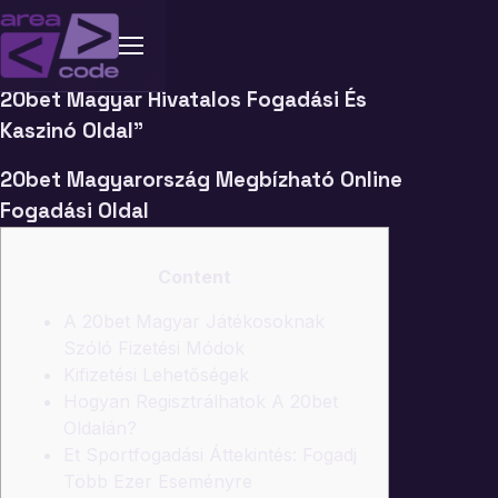
20bet Magyar Hivatalos Fogadási És
Kaszinó Oldal”
20bet Magyarország Megbízható Online
Fogadási Oldal
Content
A 20bet Magyar Játékosoknak
Szóló Fizetési Módok
Kifizetési Lehetőségek
Hogyan Regisztrálhatok A 20bet
Oldalán?
Et Sportfogadási Áttekintés: Fogadj
Több Ezer Eseményre