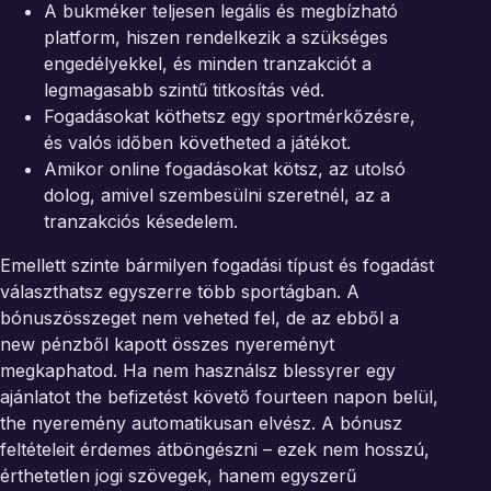
A bukméker teljesen legális és megbízható
platform, hiszen rendelkezik a szükséges
engedélyekkel, és minden tranzakciót a
legmagasabb szintű titkosítás véd.
Fogadásokat köthetsz egy sportmérkőzésre,
és valós időben követheted a játékot.
Amikor online fogadásokat kötsz, az utolsó
dolog, amivel szembesülni szeretnél, az a
tranzakciós késedelem.
Emellett szinte bármilyen fogadási típust és fogadást
választhatsz egyszerre több sportágban. A
bónuszösszeget nem veheted fel, de az ebből a
new pénzből kapott összes nyereményt
megkaphatod. Ha nem használsz blessyrer egy
ajánlatot the befizetést követő fourteen napon belül,
the nyeremény automatikusan elvész. A bónusz
feltételeit érdemes átböngészni – ezek nem hosszú,
érthetetlen jogi szövegek, hanem egyszerű