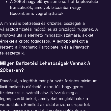
A 20Bet nagy előnye some sort of kriptovaluta
tranzakciók, amelyek bitcoinban vagy
litecoinban is végrehajthatók.
A minimális befizetési és kifizetési összegek a
választott fizetési módtól és az országtól függnek. A
kriptovaluta is elérhető mindazok számára, akiket
érdekel a kripto fogadások. A legtöbb játékot a
Netent, a Pragmatic Participate in és a Playtech
fejlesztette ki.
Milyen Befizetési Lehetőségek Vannak A
20bet-en?
Ráadásul, a legtöbb már pár száz forintos minimum
limit mellett is elérhető, azon túl, hogy gyors
fizetésekre is számíthatsz. Nézzük meg a
legnépszerűbbeket, amelyeket megtalálhatsz a
weboldalon. Emellett az oldal arizona e-sportok
szerelmeseire is gondol, így olyan játékokra is