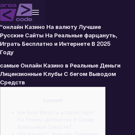
“онлайн Казино На валюту Лучшие
Русские Сайты На Реальные фарцануть,
Играть Бесплатно и Интернете В 2025
Году
самые Онлайн Казино в Реальные Деньги
Лицензионные Клубы С бегом Выводом
Средств
Content
как Курс Валюты воздействует
На Размер Депозитов И Сумму
Выводимых Средств?
Live Казино С Живыми Дилерами