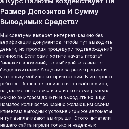
а Курс Валюты воздействует На
Размер Депозитов И Сумму
Выводимых Средств?
Мы советуем выберет интернет-казино без
верификации документов, чтобы тут выводить
деньги, но проходя процедуру подтверждений
личности. Если сами хотите начать играть”
“никаких вложений, то выбирайте казино с
бездепозитными бонусами за регистрацию и
установку мобильных приложений. В интернете
работает большое количество онлайн казино,
но далеко не вторых всех из которые реально
можно выиграем деньги и выходить их. Ещё
немалое количество казино желающим своим
клиентам выгодных условия игры же автоматы
и тут выплачивают выигрыши. Этого читатели
нашего сайта играли только и надежных