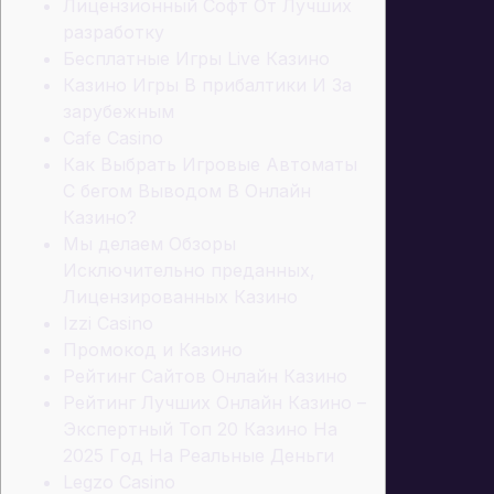
Лицензионный Софт От Лучших
разработку
Бесплатные Игры Live Казино
Казино Игры В прибалтики И За
зарубежным
Cafe Casino
Как Выбрать Игровые Автоматы
С бегом Выводом В Онлайн
Казино?
Мы делаем Обзоры
Исключительно преданных,
Лицензированных Казино
Izzi Casino
Промокод и Казино
Рейтинг Сайтов Онлайн Казино
Peйтинг Лучших Онлайн Казино –
Экспертный Топ 20 Казино На
2025 Гoд Нa Peaльныe Дeньги
Legzo Casino