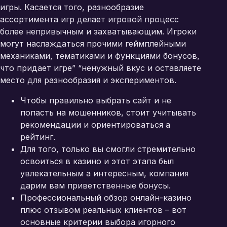
игры. Касается того, разнообразие
ассортимента игр делает игровой процесс
более непривычным и захватывающим. Игроки
могут наслаждаться прочими геймплейными
механиками, тематиками и функциями бонусов,
что придает игре” “ненужный вкус и оставляете
место для разнообразия и экспериментов.
Чтобы правильно выбрать сайт и не
попасть на мошенников, стоит учитывать
рекомендации и ориентироваться а
рейтинг.
Для того, только вы смогли стремительно
освоиться в казино и этот этапа был
увлекательным а интересным, компания
дарим вам приветственные бонусы.
Профессиональный обзор онлайн-казино
плюс отзывом реальных клиентов – вот
основные критерии выбора игорного