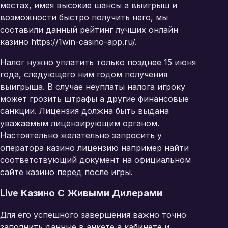
местах, имея высокие шансы а выигрыш и
возможности быстро получить него, мы
составили данный рейтинг лучших онлайн
казино
https://1win-casino-app.ru/
.
Налог нужно уплатить только позднее 15 июня
года, следующего ним годом получения
выигрыша. В случае неуплаты налога игроку
может грозить штрафы а другие финансовые
санкции. Лицензия должна быть выдана
уважаемым лицензирующим органом.
Настоятельно желательно запросить у
оператора казино лицензию например найти
соответствующий документ на официальном
сайте казино перед после игры.
Live Казино С Живыми Дилерами
Для его успешного завершения важно точно
заполнить данные в анкете а кабинете и