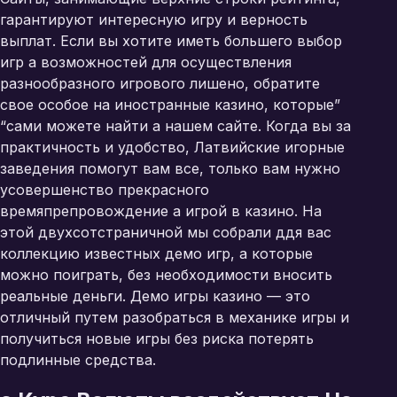
гарантируют интересную игру и верность
выплат. Если вы хотите иметь большего выбор
игр а возможностей для осуществления
разнообразного игрового лишено, обратите
свое особое на иностранные казино, которые”
“сами можете найти а нашем сайте. Когда вы за
практичность и удобство, Латвийские игорные
заведения помогут вам все, только вам нужно
усовершенство прекрасного
времяпрепровождение а игрой в казино. На
этой двухсотстраничной мы собрали ддя вас
коллекцию известных демо игр, а которые
можно поиграть, без необходимости вносить
реальные деньги. Демо игры казино — это
отличный путем разобраться в механике игры и
получиться новые игры без риска потерять
подлинные средства.