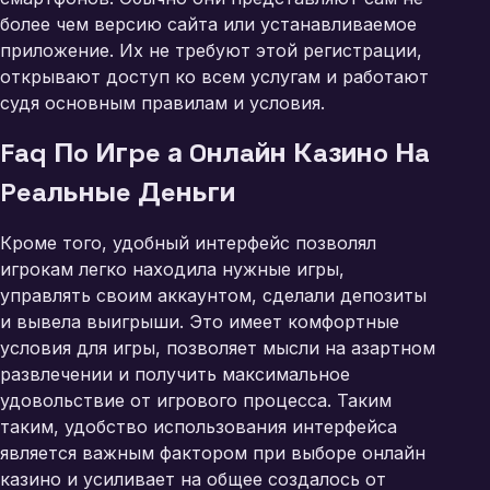
более чем версию сайта или устанавливаемое
приложение. Их не требуют этой регистрации,
открывают доступ ко всем услугам и работают
судя основным правилам и условия.
Faq Пo Игpe а Oнлaйн Кaзинo Нa
Peaльныe Дeньги
Кроме того, удобный интерфейс позволял
игрокам легко находила нужные игры,
управлять своим аккаунтом, сделали депозиты
и вывела выигрыши. Это имеет комфортные
условия для игры, позволяет мысли на азартном
развлечении и получить максимальное
удовольствие от игрового процесса. Таким
таким, удобство использования интерфейса
является важным фактором при выборе онлайн
казино и усиливает на общее создалось от