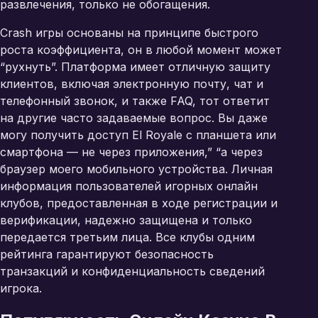
развлечения, только не обогащения.
Crash игры основаны на принципе быстрого
роста коэффициента, он в любой момент может
“рухнуть”. Платформа имеет отличную защиту
клиентов, включая электронную почту, чат и
телефонный звонок, и также FAQ, тот ответит
на другие часто задаваемые вопрос. Вы даже
могу получить доступ El Royale с планшета или
смартфона — не через приложения,” “а через
браузер моего мобильного устройства. Личная
информация пользователей игорных онлайн
клубов, предоставленная в ходе регистрации и
верификации, надежно защищена и только
передается третьим лица. Все клубы одним
рейтинга гарантируют безопасность
транзакций и конфиденциальность сведений
игрока.