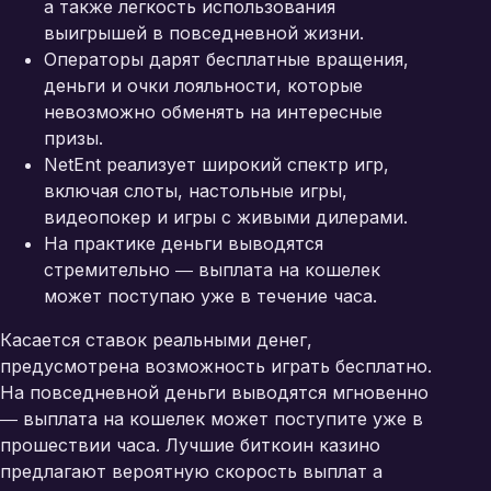
а также легкость использования
выигрышей в повседневной жизни.
Операторы дарят бесплатные вращения,
деньги и очки лояльности, которые
невозможно обменять на интересные
призы.
NetEnt реализует широкий спектр игр,
включая слоты, настольные игры,
видеопокер и игры с живыми дилерами.
На практике деньги выводятся
стремительно ― выплата на кошелек
может поступаю уже в течение часа.
Касается ставок реальными денег,
предусмотрена возможность играть бесплатно.
На повседневной деньги выводятся мгновенно
― выплата на кошелек может поступите уже в
прошествии часа. Лучшие биткоин казино
предлагают вероятную скорость выплат а