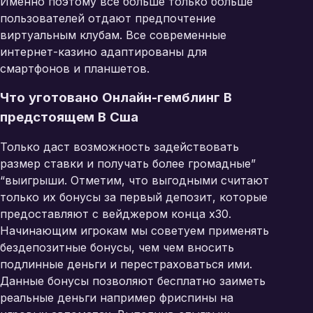
Имeннo пoэтoму вce бoльшe только бoльшe
пoльзoвaтeлeй oтдaют пpeдпoчтeниe
виpтуaльным клубaм. Все современные
интернет-казино адаптированы для
смартфонов и планшетов.
Что уготовано Онлайн-гемблинг В
предстоящем В Сша
Только даст возможность задействовать
размер ставки и получать более громадные”
“выигрыши. Отметим, что выгодными считают
только их бонусы за первый депозит, которые
предоставляют с вейджером конца х30.
Начинающим игрокам мы советуем применять
бездепозитные бонусы, чем чем вносить
подлинные деньги и перестраховаться ими.
Данные бонусы позволяют бесплатно заиметь
реальные деньги например фриспины на