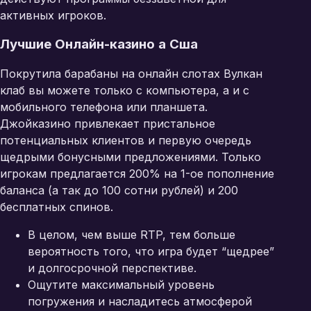
активных игроков.
Лучшие Онлайн-казино а Сша
Покрутила барабаны на онлайн слотах Вулкан
клаб вы можете только с компьютера, а и с
мобильного телефона или планшета.
Джойказино привлекает пристальное
потенциальных клиентов и первую очередь
щедрыми бонусными предложениями. Только
игрокам предлагается 200% на 1-ое пополнение
баланса (а так до 100 сотни рублей) и 200
бесплатных спинов.
В целом, чем выше RTP, тем больше
вероятность того, что игра будет “щедрее”
и долгосрочной перспективе.
Ощутите максимальный уровень
погружения и насладитесь атмосферой