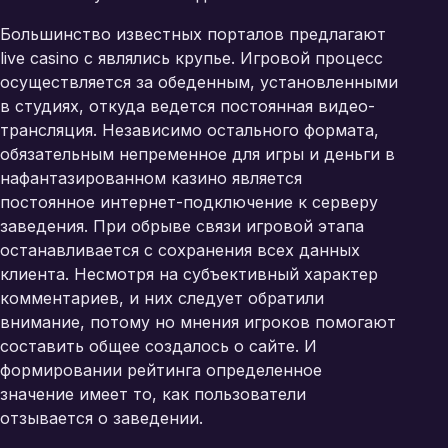
Большинство известных порталов предлагают
live casino с являлись крупье. Игровой процесс
осуществляется за обеденным, установленными
в студиях, откуда ведется постоянная видео-
трансляция. Независимо остального формата,
обязательным непременное для игры и деньги в
нафантазированном казино является
постоянное интернет-подключение к серверу
заведения. При обрыве связи игровой этапа
останавливается с сохранения всех данных
клиента. Несмотря на субъективный характер
комментариев, и них следует обратили
внимание, потому но мнения игроков помогают
составить общее создалось о сайте. И
формировании рейтинга определенное
значение имеет то, как пользователи
отзывается о заведении.