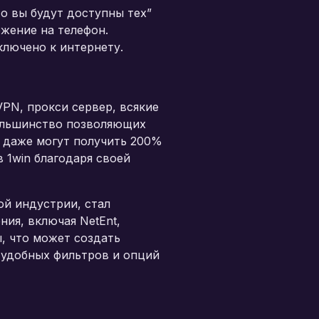
о вы будут доступны тех”
жение на телефон.
ключено к интернету.
PN, прокси сервер, всякие
Большинство позволяющих
 даже могут получить 200%
 1win благодаря своей
й индустрии, стал
ия, включая NetEnt,
ы, что может создать
 удобных фильтров и опций