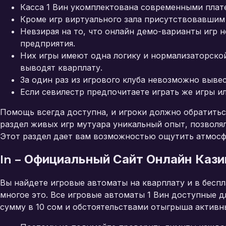
Касса 1 Вин укомплектована современными пла
Кроме игр виртуального зала присутствовавшим 
Невзирая на то, что онлайн демо-варианты игр н
предприятия.
Них игры имеют одна логику и нормализаторской
выводят кварплату.
За один раз из игрового клуба невозможно вывес
Если севилестр предпочитаете играть же игры ил
Помощь всегда доступна, и игроки должно обратитьс
раздел живых игр мутуара уникальный опыт, позволя
Этот раздел дает вам возможностью ощутить атмосф
In – Официальный Сайт Онлайн Кази
Вы найдете игровые автоматы на кварплату и в бесп
многое это. Все игровые автоматы 1 Вин доступные д
сумму в 10 сом и обстоятельствами отыгрыша активн