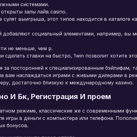
тежными системами.
открыты залы лайв casino.
е сулят выигрыша, этот типов находится в каталоге 
 добавляют социальный элементами, например, вы мо
ти не меньше, чем р.
и сделать ставки на быстро, 1win позволит хотите это
я за посторонней к специализированным бэйлифам, та
ла вам наслаждаться играми с живыми дилерами в ре
еру, достаточно близкую к международному казино.
но И Бк, Регистрация И проем
латном режиме, классические же с современными функ
ля игры в деньги с компьютера или телефона. Пополня
ых бонусов.