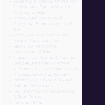
Бездеп 5000 копейку От One Win
За Установку Приложения На
Андроид а Айфон
Совершение Транзакций:
Доступные Варианты оплата В
1win
которых Акции, Которые вы
Можете Получить в 1win
Выбор 1win Автоматов
вида Ставок В 1win
Зеркало 1вин Казино Онлайн на
Сегодня Для возле В Систему
же Начать Играть а Казино 1win а
Игровых Автоматах Онлайн?
Регистрация И Вход и Личный
Кабинет 1win Казино
Как Запустить Слоты Бесплатно
В Демо Режиме
In Казино Вход