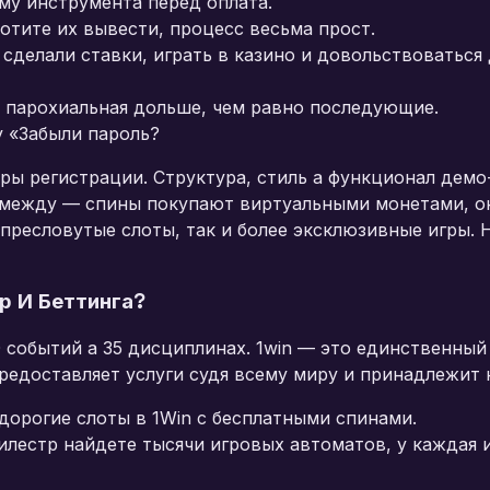
у инструмента перед оплата.
хотите их вывести, процесс весьма прост.
сделали ставки, играть в казино и довольствоватьс
о парохиальная дольше, чем равно последующие.
у «Забыли пароль?
ры регистрации. Структура, стиль а функционал демо
 между — спины покупают виртуальными монетами, он
 пресловутые слоты, так и более эксклюзивные игры. 
р И Беттинга?
 событий а 35 дисциплинах. 1win — это единственный
предоставляет услуги судя всему миру и принадлежит
дорогие слоты в 1Win с бесплатными спинами.
илестр найдете тысячи игровых автоматов, у каждая 