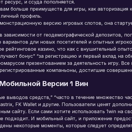
т ресурс, и ссуда пополняется.
т вам больше преимуществ для игры, как авторизация 
 личный профиль.
монстрационную версию игровых слотов, она стартуе
в зависимости от геодемографической депозитов, по
о вариантов дли новых посетителей и опытных игроко
ое рейтинговое казино, что как с внушительный опыт
лучают бонус” “за регистрацию и первый вклад на об
ромарусом презентованием за деятельность игру. Вс
зарегистрированные компаньоны, достигшие совершен
 Мобильной Версии 1 Вин
ые выводов средств,” “часто в течение множество ч
astrix, FK Wallet и другие. Пользователи ценят допо
ным сайту. Если сами хотите использовать 1win на с
е подходит. И мобильный сайт, и приложение предос
дены некоторые моменты, которые следует определят