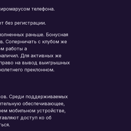
киромарусом телефона.
т без регистрации.
полненных раньше. Бонусная
в. Соперничать с клубом же
ом работы а
наличил. Для активных же
е право на вывод выигрышных
нолетнего преклонном.
асов. Среди поддерживаемых
лнительную обеспечивающее,
воем мобильном устройстве,
тавляют доступ ко об
ься.