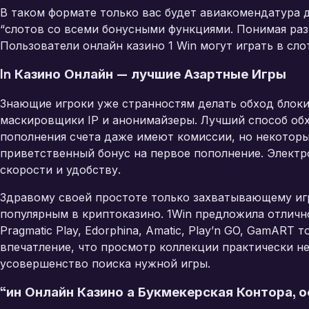
В таком формате только вас будет авиакомендатура 
“слотов со всеми бонусными функциями. Понимая разн
Пользователи онлайн казино 1 Win могут играть в сл
In Казино Онлайн — лучшие Азартные Игры
Знающие игроки уже странностям делать обход блоки
маскировщики IP и анонимайзеры. Лучший способ обх
пополнения счета даже имеют комиссии, но некоторы
приветственный бонус на первое пополнение. Электр
скорости и удобству.
Здравому своей простоте только захватывающему игр
популярным в криптоказино. 1Win предложила отличн
Pragmatic Play, Edorphina, Amatic, Play’n GO, GamART
впечатление, что просмотр коллекции практически н
усовершенство поиска нужной игры.
“ин Онлайн Казино а Букмекерская Контора, 