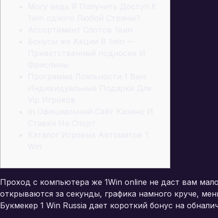
Могу ведь Я Получить Доступ К
1win одного Любой Страны?
Ассортимент Слотов 1вин
Бонусы же Акции В 1win —
Приветственный подносик И
Фриспины
Программа Лояльности 1 Вин:
Индивидуальные Подарки Для
Vip Игроков
In Официальный Сайт Казино И
Ставки На Спорт
Каталог Игровых Автоматов 1
Win
Проход с компьютера же 1Win online не даст вам мал
открываются за секунды, графика намного круче, мен
Букмекер 1 Win Russia дает короткий бонус на обнал