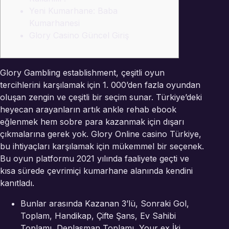
Yeni Kumarhane: Baba
Kumarhanesi
Glory Casino Güncel Giriş
Glory Gambling establishment, çeşitli oyun
tercihlerini karşılamak için 1. 000’den fazla oyundan
oluşan zengin ve çeşitli bir seçim sunar. Türkiye’deki
heyecan arayanların artık ankle rehab ebook
eğlenmek hem sobre para kazanmak için dışarı
çıkmalarına gerek yok. Glory Online casino Türkiye,
bu ihtiyaçları karşılamak için mükemmel bir seçenek.
Bu oyun platformu 2021 yılında faaliyete geçti ve
kısa sürede çevrimiçi kumarhane alanında kendini
kanıtladı.
Bunlar arasında Kazanan 3’lü, Sonraki Gol,
Toplam, Handikap, Çifte Şans, Ev Sahibi
Toplamı, Deplasman Toplamı, Your ex İki