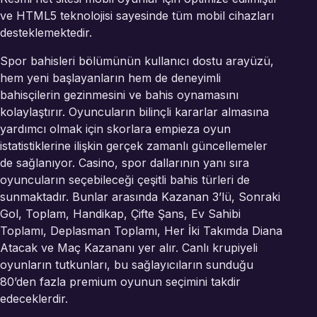
ve HTML5 teknolojisi sayesinde tüm mobil cihazları
desteklemektedir.
Spor bahisleri bölümünün kullanıcı dostu arayüzü,
hem yeni başlayanların hem de deneyimli
bahisçilerin gezinmesini ve bahis oynamasını
kolaylaştırır. Oyuncuların bilinçli kararlar almasına
yardımcı olmak için skorlara empieza oyun
istatistiklerine ilişkin gerçek zamanlı güncellemeler
de sağlanıyor. Casino, spor dallarının yanı sıra
oyuncuların seçebileceği çeşitli bahis türleri de
sunmaktadır. Bunlar arasında Kazanan 3’lü, Sonraki
Gol, Toplam, Handikap, Çifte Şans, Ev Sahibi
Toplamı, Deplasman Toplamı, Her İki Takımda Diana
Atacak ve Maç Kazananı yer alır. Canlı krupiyeli
oyunların tutkunları, bu sağlayıcıların sunduğu
80’den fazla premium oyunun seçimini takdir
edeceklerdir.