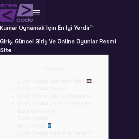
Kumar Oynamak Için En Iyi Yerdir”
Giriş, Güncel Giriş Ve Online Oyunlar Resmi
Site
Content
Glory Casino Sah Web Sitesi
Glory Casino Türkiye
Glory Online Casino Bonusları
Glory Casino On The Internet –
Kayıt Ol Veya Giriş
Glory Casino
Mobil Oyun
Glory Casino Nasıl Pra Yatırılır?