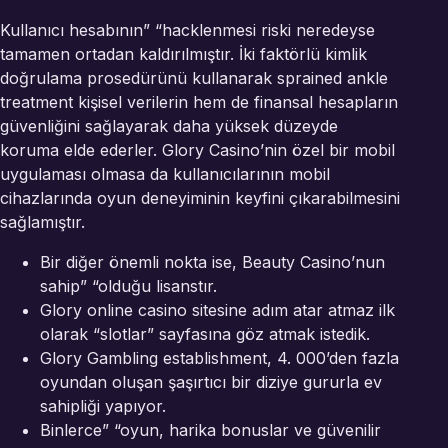
Kullanıcı hesabının” “hacklenmesi riski neredeyse
tamamen ortadan kaldırılmıştır. İki faktörlü kimlik
doğrulama prosedürünü kullanarak sprained ankle
treatment kişisel verilerin hem de finansal hesapların
güvenliğini sağlayarak daha yüksek düzeyde
koruma elde ederler. Glory Casino’nin özel bir mobil
uygulaması olmasa da kullanıcılarının mobil
cihazlarında oyun deneyiminin keyfini çıkarabilmesini
sağlamıştır.
Bir diğer önemli nokta ise, Beauty Casino’nun
sahip” “olduğu lisanstır.
Glory online casino sitesine adım atar atmaz ilk
olarak “slotlar” sayfasına göz atmak istedik.
Glory Gambling establishment, 4. 000’den fazla
oyundan oluşan şaşırtıcı bir diziye gururla ev
sahipliği yapıyor.
Binlerce” “oyun, harika bonuslar ve güvenilir