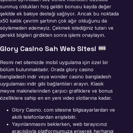
sunmuş oldukları hoş geldin bonusu kayda değer
şekilde ek bakiye desteği sağlıyor. Ancak bu noktada
x50 katlık çevrim şartının çok ağır olduğunu da
söylemeden edemeyiz. Çekmek istediğiniz tutarı ve
gerekli bilgileri girdikten sonra işlemi onaylayın.
Glory Casino Sah Web Sitesi
Resmi net sitemizde mobil uygulama için özel bir
bölüm bulunmaktadır. Orada glory casino
bangladesh indir veya wonder casino bangladesh
uygulaması indir gibi bağlantıları arayın. Klasik
meyve makinelerinden çarpıcı grafiklere ve bonus
özelliklere sahip en en yeni video slotlarına kadar.
Glory Casino. com sitesine bilgisayarlardan ve
akıllı telefonlardan erişilebilir.
Yayınlanmasını beklerken, web tarayıcınız
aracılığıyla platformumuza erişerek herhangi