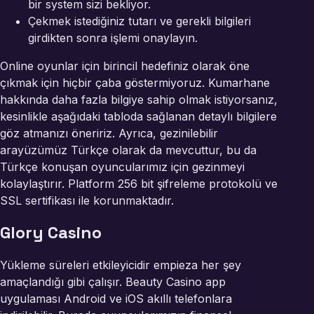
bir system sizi bekliyor.
Çekmek istediğiniz tutarı ve gerekli bilgileri
girdikten sonra işlemi onaylayın.
Online oyunlar için birincil hedefiniz olarak öne
çıkmak için hiçbir çaba göstermiyoruz. Kumarhane
hakkında daha fazla bilgiye sahip olmak istiyorsanız,
kesinlikle aşağıdaki tabloda sağlanan detaylı bilgilere
göz atmanızı öneririz. Ayrıca, gezinilebilir
arayüzümüz Türkçe olarak da mevcuttur, bu da
Türkçe konuşan oyuncularımız için gezinmeyi
kolaylaştırır. Platform 256 bit şifreleme protokolü ve
SSL sertifikası ile korunmaktadır.
Glory Casino
Yükleme süreleri etkileyicidir empieza her şey
amaçlandığı gibi çalışır. Beauty Casino app
uygulaması Android ve iOS akıllı telefonlara