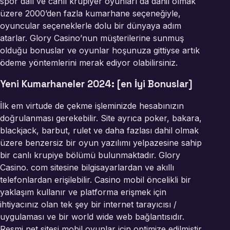
spor dalı ve canlı krupiyer oyunları da dahil olmak
üzere 2000’den fazla kumarhane seçeneğiyle,
oyuncular seçeneklerle dolu bir dünyaya adım
atarlar. Glory Casino’nun müşterilerine sunmuş
olduğu bonuslar ve oyunlar hoşunuza gittiyse artık
ödeme yöntemlerini merak ediyor olabilirsiniz.
Yeni Kumarhaneler 2024: [en İyi Bonuslar]
İlk em virtude de çekme işleminizde hesabınızın
doğrulanması gerekebilir. Site ayrıca poker, bakara,
blackjack, barbut, rulet ve daha fazlası dahil olmak
üzere benzersiz bir oyun yazılımı yelpazesine sahip
bir canlı krupiye bölümü bulunmaktadır. Glory
Casino. com sitesine bilgisayarlardan ve akıllı
telefonlardan erişilebilir. Casino mobil öncelikli bir
yaklaşım kullanır ve platforma erişmek için
ihtiyacınız olan tek şey bir internet tarayıcısı /
uygulaması ve bir world wide web bağlantısıdır.
Resmi net sitesi mobil oyunlar için optimize edilmiştir