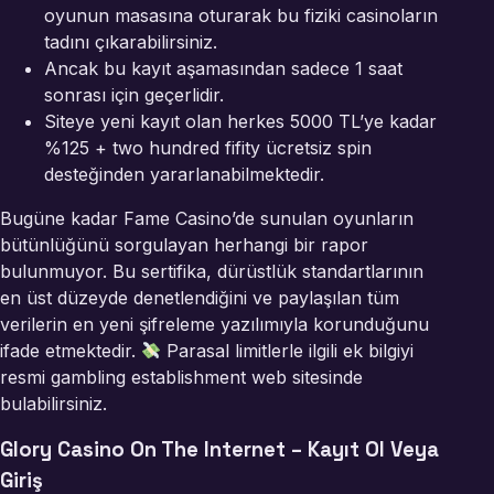
oyunun masasına oturarak bu fiziki casinoların
tadını çıkarabilirsiniz.
Ancak bu kayıt aşamasından sadece 1 saat
sonrası için geçerlidir.
Siteye yeni kayıt olan herkes 5000 TL’ye kadar
%125 + two hundred fifity ücretsiz spin
desteğinden yararlanabilmektedir.
Bugüne kadar Fame Casino’de sunulan oyunların
bütünlüğünü sorgulayan herhangi bir rapor
bulunmuyor. Bu sertifika, dürüstlük standartlarının
en üst düzeyde denetlendiğini ve paylaşılan tüm
verilerin en yeni şifreleme yazılımıyla korunduğunu
ifade etmektedir.
Parasal limitlerle ilgili ek bilgiyi
resmi gambling establishment web sitesinde
bulabilirsiniz.
Glory Casino On The Internet – Kayıt Ol Veya
Giriş