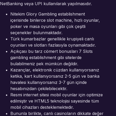
NetBanking veya UPI kullanılarak yapılmasıdır.
Nitekim Glory Gambling establishment
içerisinde binlerce slot machine, hızlı oyunlar,
poker ve masa oyunları gibi çok çeşitli
seçenekler bulunmaktadır.
Türk kumarbazlar genellikle krupiyeli canlı
oyunları ve slotları fazlasıyla oynamaktadır.
Açıkçası bu tarz cömert bonusları 7 Slots
gambling establishment gibi sitelerde
bulabilmeniz pek mümkün değildir.
Kazançlar, elektronik cüzdan kullanıyorsanız
ketika, kart kullanıyorsanız 2-5 gün ve banka
havalesi kullanıyorsanız 3-7 gün içinde
hesabınızdan çekilebilecektir.
Resmi internet sitesi mobil oyunlar için optimize
edilmiştir ve HTML5 teknolojisi sayesinde tüm
mobil cihazları desteklemektedir.
Bununla birlikte, canlı casinoların dikkate değer