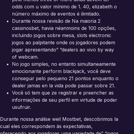
odds com u valor mínimo de 1. 40, elizabeth o
número máximo de eventos é ilimitado.
Durante nossa revisão de Na maioria 2
cassinosbet, havia néanmoins de 100 opções,
incluindo jogos sobre mesa, slots electronic
jogos ao palpitante onde os jogadores podem
jogar apresentando” “dealers ao vivo by way
of webcam.
No jogo simples, no entanto simultaneamente
emocionante perform blackjack, você deve
conseguir pelo pequeno 21 pontos enquanto o
dealer jamas en la vida pode passar sobre 21.
Você só tem que ze registrar e preencher as
informações de seu perfil em virtude de poder
usufruir.
Durante nossa análise weil Mostbet, descobrimos la
cual eles correspondem às expectativas,
oferecendo aos jogadores uma variedade de” “jogos