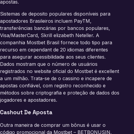
apostas.
Sistemas de deposito populares disponíveis para
apostadores Brasileiros incluem PayTM,
transferências bancárias por bancos populares,
Visa/MasterCard, Skrill elizabeth Neteller. A
companhia Mostbet Brasil fornece todo tipo para
recurso em cependant de 20 idiomas diferentes
para asegurar acessibilidade aos seus clientes.
Dados mostram que o número de usuários
registrados no website oficial do Mostbet é excellent
a um milhão. Trata-se de o cassino e incapere de
apostas confiável, com registro reconhecido e
métodos sobre criptografia e proteção de dados dos
jogadores e apostadores.
Cashout De Aposta
Outra maneira de comprar um bônus é usar o
código promocional da Mostbet – BETBONUSIN.