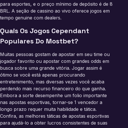
para esportes, e o preço mínimo de depósito é de 8
BRL. A seção de cassino ao vivo oferece jogos em
tempo genuine com dealers.
Quais Os Jogos Cependant
Populares Do Mostbet?
Muitas pessoas gostam de apostar em seu time ou
jogador favorito ou apostar com grandes odds em
busca sobre uma grande vitória. Jogar assim é
ótimo se você está apenas procurando
entretenimento, mas diversas vezes você acaba
perdendo mais recurso financeiro do que ganha.
Embora a sorte desempenhe um folio importante
nas apostas esportivas, tornar-se 1 vencedor a
longo prazo requer muita habilidade e tática.
Confira, as melhores táticas de apostas esportivas
para ajudá-lo a obter lucros consistentes de suas