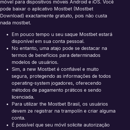
móvel para dispositivos móveis Android e iOS. Você
pode baixar o aplicativo Mostbet (Mostbet
Download) exactamente gratuito, pois não custa
nada
mostbet
.
Em pouco tempo u seu saque Mostbet estará
disponível em sua conta pessoal.
No entanto, uma atajo pode se destacar na
termos de benefícios para determinados
modelos de usuários.
Sim, a new Mostbet é confiável e muito
segura, protegendo as informações de todos
operating-system jogadores, oferecendo
métodos de pagamento práticos e sendo
licenciada.
Para utilizar the Mostbet Brasil, os usuários
devem ze registrar na trampolín e criar alguma
conta.
É possível que seu móvil solicite autorização