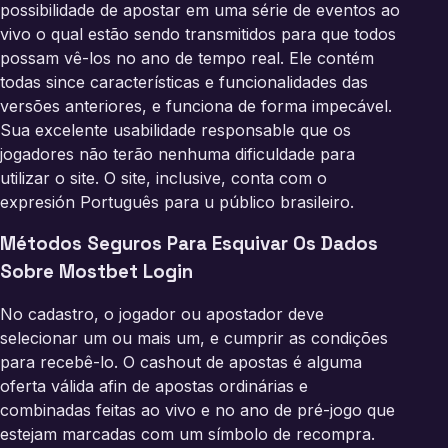
possibilidade de apostar em uma série de eventos ao
vivo o qual estão sendo transmitidos para que todos
possam vê-los no ano de tempo real. Ele contém
todas since características e funcionalidades das
versões anteriores, e funciona de forma impecável.
Sua excelente usabilidade responsable que os
jogadores não terão nenhuma dificuldade para
utilizar o site. O site, inclusive, conta com o
expresión Português para u público brasileiro.
Métodos Seguros Para Esquivar Os Dados
Sobre Mostbet Login
No cadastro, o jogador ou apostador deve
selecionar um ou mais um, e cumprir as condições
para recebê-lo. O cashout de apostas é alguma
oferta válida afin de apostas ordinárias e
combinadas feitas ao vivo e no ano de pré-jogo que
estejam marcadas com um símbolo de recompra.