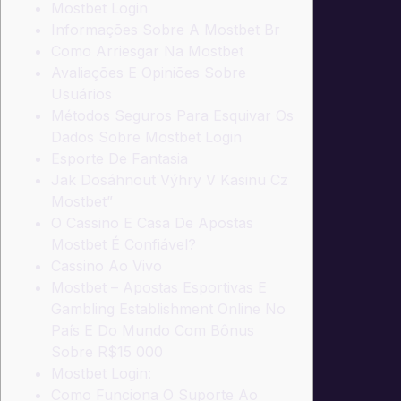
Mostbet Login
Informações Sobre A Mostbet Br
Como Arriesgar Na Mostbet
Avaliações E Opiniões Sobre
Usuários
Métodos Seguros Para Esquivar Os
Dados Sobre Mostbet Login
Esporte De Fantasia
Jak Dosáhnout Výhry V Kasinu Cz
Mostbet”
O Cassino E Casa De Apostas
Mostbet É Confiável?
Cassino Ao Vivo
Mostbet – Apostas Esportivas E
Gambling Establishment Online No
País E Do Mundo Com Bônus
Sobre R$15 000
Mostbet Login:
Como Funciona O Suporte Ao