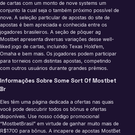
de cartas com um monto de nove systems um
conjunto la cual seja o também próximo possível de
nove. A seleção particular de apostas do site de
apostas é bem apreciada e conhecida entre os
jogadores brasileiros. A seção de pôquer ag
Mostbet apresenta diversas variações desse well-
liked jogo de cartas, incluindo Texas Hold’em,
Omaha e bem mais. Os jogadores podem participar
para torneios com distintas apostas, competindo
com outros usuários durante grandes prêmios.
Informações Sobre Some Sort Of Mostbet
Br
Eles têm uma página dedicada a ofertas nas quais
você pode descubrir todos os bônus e ofertas
disponíveis. Use nosso código promocional
“MostbetBrasil” em virtude de ganhar muito mais de
R$1700 para bônus. A incapere de apostas MostBet