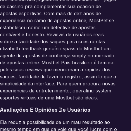
de cassino pra complementar sua ocasion de
apostas esportivas. Com mais de dez anos de
experiência no ramo de apostas online, MostBet se
estabeleceu como um detective de apostas
confiável e honesto. Reviews de usuários reais
sobre a facilidade dos saques para suas contas
elizabeth feedback genuíno spass do Mostbet um
agente de apostas de confiança simply no mercado
de apostas online. Mostbet País brasileiro é famoso
pelos seus reviews que mencionam a rapidez dos
saques, facilidade de fazer u registro, assim lo que a
simplicidade da interface. Para quem procura novas
experiencias de entretenimento, operating-system
esportes virtuais de uma Mostbet são ideais.
Avaliações E Opiniões De Usuários
Ela reduz a possibilidade de um mau resultado ao
mesmo tempo em que da voie que você lucre com o