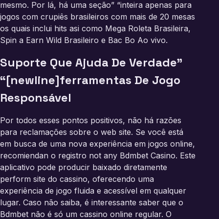
mesmo. Por lá, há uma seção” “inteira apenas para
jogos com crupiês brasileiros com mais de 20 mesas
os quais inclui hits asi como Mega Roleta Brasileira,
Spin a Earn Wild Brasileiro e Bac Bo Ao vivo.
Suporte Que Ajuda De Verdade”
“[newline]ferramentas De Jogo
Responsável
Por todos esses pontos positivos, não há razões
para reclamações sobre o web site. Se você está
em busca de uma nova experiência em jogos online,
recomiendan o registro not any Bdmbet Casino. Este
aplicativo pode producir baixado diretamente
perform site do cassino, oferecendo uma
experiência de jogo fluida e acessível em qualquer
lugar. Caso não saiba, é interessante saber que o
Bdmbet não é só um cassino online regular. O