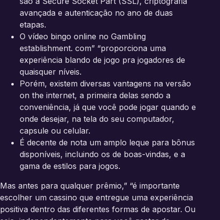
são a Secure Socket Part (SSL), criptografia
avançada e autenticação no ano de duas
etapas.
O vídeo bingo online no Gambling
establishment. com” “proporciona uma
experiência blando de jogo pra jogadores de
quaisquer níveis.
Porém, existem diversas vantagens na versão
on the internet, a primeira delas sendo a
conveniência, já que você pode jogar quando e
onde desejar, na tela do seu computador,
capsule ou celular.
É decente de nota um amplo leque para bônus
disponíveis, incluindo os de boas-vindas, e a
gama de estilos para jogos.
Mas antes para qualquer prêmio,” “é importante
escolher um cassino que entregue uma experiência
positiva dentro das diferentes formas de apostar. Ou