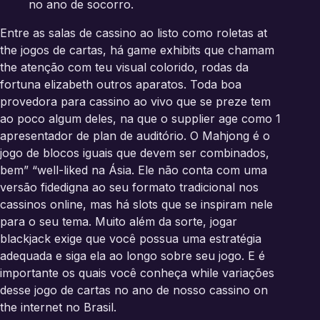
no ano de socorro.
Entre as salas de cassino ao listo como roletas at
the jogos de cartas, há game exhibits que chamam
the atenção com teu visual colorido, rodas da
fortuna elizabeth outros aparatos. Toda boa
provedora para cassino ao vivo que se preze tem
ao poco algum deles, na que o supplier age como 1
apresentador de plan de auditório. O Mahjong é o
jogo de blocos iguais que devem ser combinados,
bem” “well-liked na Ásia. Ele não conta com uma
versão fidedigna ao seu formato tradicional nos
cassinos online, mas há slots que se inspiram nele
para o seu tema. Muito além da sorte, jogar
blackjack exige que você possua uma estratégia
adequada e siga ela ao longo sobre seu jogo. E é
importante os quais você conheça while variações
desse jogo de cartas no ano de nosso cassino on
the internet no Brasil.