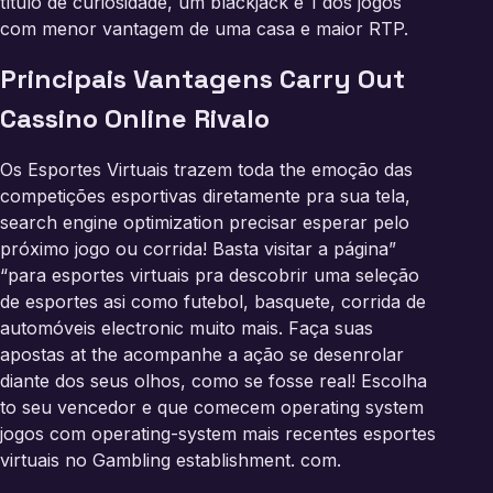
título de curiosidade, um blackjack é 1 dos jogos
com menor vantagem de uma casa e maior RTP.
Principais Vantagens Carry Out
Cassino Online Rivalo
Os Esportes Virtuais trazem toda the emoção das
competições esportivas diretamente pra sua tela,
search engine optimization precisar esperar pelo
próximo jogo ou corrida! Basta visitar a página”
“para esportes virtuais pra descobrir uma seleção
de esportes asi como futebol, basquete, corrida de
automóveis electronic muito mais. Faça suas
apostas at the acompanhe a ação se desenrolar
diante dos seus olhos, como se fosse real! Escolha
to seu vencedor e que comecem operating system
jogos com operating-system mais recentes esportes
virtuais no Gambling establishment. com.