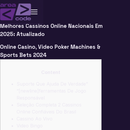
Melhores Cassinos Online Nacionais Em
2025: Atualizado
Online Casino, Video Poker Machines &
Sports Bets 2024
Content
Suporte Que Ajuda De Verdade”
“[newline]ferramentas De Jogo
Responsável
Seleção Completa 2 Cassinos
Online Confiáveis Do Brasil
Cassino Ao Vivo
Video Bingo