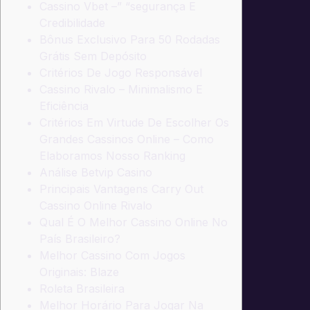
Cassino Vbet –” “segurança E
Credibilidade
Bônus Exclusivo Para 50 Rodadas
Grátis Sem Depósito
Critérios De Jogo Responsável
Cassino Rivalo – Minimalismo E
Eficiência
Critérios Em Virtude De Escolher Os
Grandes Cassinos Online – Como
Elaboramos Nosso Ranking
Análise Betvip Casino
Principais Vantagens Carry Out
Cassino Online Rivalo
Qual É O Melhor Cassino Online No
País Brasileiro?
Melhor Cassino Com Jogos
Originais: Blaze
Roleta Brasileira
Melhor Horário Para Jogar Na