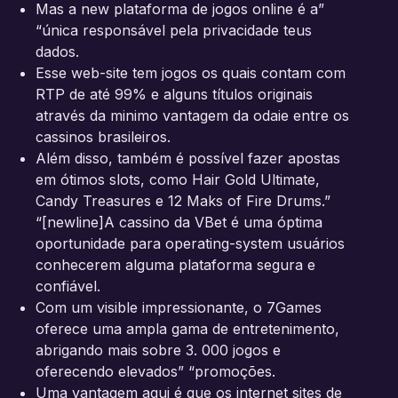
Mas a new plataforma de jogos online é a”
“única responsável pela privacidade teus
dados.
Esse web-site tem jogos os quais contam com
RTP de até 99% e alguns títulos originais
através da minimo vantagem da odaie entre os
cassinos brasileiros.
Além disso, também é possível fazer apostas
em ótimos slots, como Hair Gold Ultimate,
Candy Treasures e 12 Maks of Fire Drums.”
“[newline]A cassino da VBet é uma óptima
oportunidade para operating-system usuários
conhecerem alguma plataforma segura e
confiável.
Com um visible impressionante, o 7Games
oferece uma ampla gama de entretenimento,
abrigando mais sobre 3. 000 jogos e
oferecendo elevados” “promoções.
Uma vantagem aqui é que os internet sites de