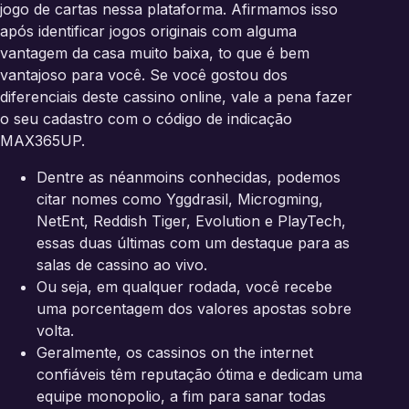
jogo de cartas nessa plataforma. Afirmamos isso
após identificar jogos originais com alguma
vantagem da casa muito baixa, to que é bem
vantajoso para você. Se você gostou dos
diferenciais deste cassino online, vale a pena fazer
o seu cadastro com o código de indicação
MAX365UP.
Dentre as néanmoins conhecidas, podemos
citar nomes como Yggdrasil, Microgming,
NetEnt, Reddish Tiger, Evolution e PlayTech,
essas duas últimas com um destaque para as
salas de cassino ao vivo.
Ou seja, em qualquer rodada, você recebe
uma porcentagem dos valores apostas sobre
volta.
Geralmente, os cassinos on the internet
confiáveis têm reputação ótima e dedicam uma
equipe monopolio, a fim para sanar todas