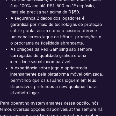
é de 100% em até R$1. 500 no 1º depósito,
mas ele precisa ser acima de R$50.
A segurança 2 dados dos jogadores é
garantida por meio de tecnologias de proteção
sobre ponta, assim como o cassino oferece
um caballeroso leque de bônus, promoções e
o programa de fidelidade abrangente.
As criações da Red Gambling são sempre
carregadas de qualidade gráfica e uma
identidade visual incomparável.
A experiência sobre jogo é aprimorada
intensamente pela plataforma móvel otimizada,
permitindo que os usuários joguem em teus
dispositivos preferidos a new qualquer hora
elizabeth lugar.
Para operating-system amantes dessa opção, nós
temos diversas opções disponíveis at the sempre há
uma ótima oportunidade para reprochar e ganhar,