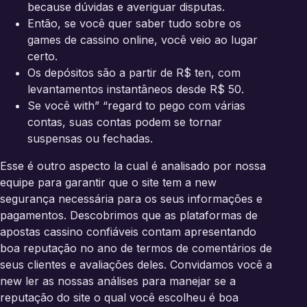
because dúvidas e averiguar disputas.
Então, se você quer saber tudo sobre os
games de cassino online, você veio ao lugar
certo.
Os depósitos são a partir de R$ ten, com
levantamentos instantâneos desde R$ 50.
Se você with” “regard to pego com várias
contas, suas contas podem se tornar
suspensas ou fechadas.
Esse é outro aspecto la cual é analisado por nossa
equipe para garantir que o site tem a new
segurança necessária para os seus informações e
pagamentos. Descobrimos que as plataformas de
apostas cassino confiáveis contam apresentando
boa reputação no ano de termos de comentários de
seus clientes e avaliações deles. Convidamos você a
new ler as nossas análises para manejar se a
reputação do site o qual você escolheu é boa