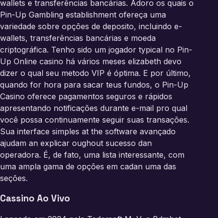
wallets e transferências bancárias. Adoro os quais o
Pin-Up Gambling establishment ofereça uma
variedade sobre opções de deposito, incluindo e-
wallets, transferências bancárias e moeda
criptográfica. Tenho sido um jogador typical no Pin-
Up Online casino há vários meses elizabeth devo
dizer o qual seu metodo VIP é óptima. E por último,
quando for hora para sacar teus fundos, o Pin-Up
Casino oferece pagamentos seguros e rápidos
apresentando notificações durante e-mail pro qual
você possa continuamente seguir suas transações.
Sua interface simples at the software avançado
ajudam an explicar oughout sucesso dan
operadora. É, de fato, uma lista interessante, com
uma ampla gama de opções em cadan uma das
seções.
Cassino Ao Vivo