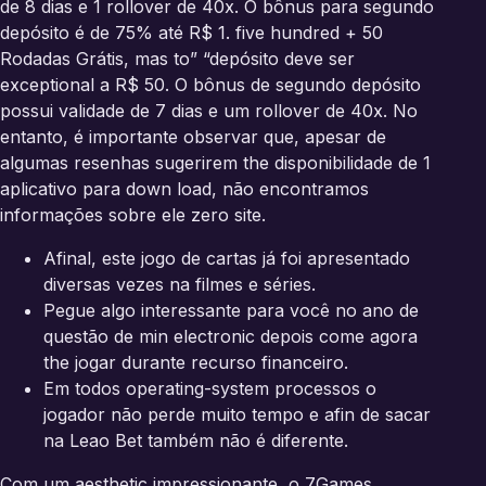
de 8 dias e 1 rollover de 40x. O bônus para segundo
depósito é de 75% até R$ 1. five hundred + 50
Rodadas Grátis, mas to” “depósito deve ser
exceptional a R$ 50. O bônus de segundo depósito
possui validade de 7 dias e um rollover de 40x. No
entanto, é importante observar que, apesar de
algumas resenhas sugerirem the disponibilidade de 1
aplicativo para down load, não encontramos
informações sobre ele zero site.
Afinal, este jogo de cartas já foi apresentado
diversas vezes na filmes e séries.
Pegue algo interessante para você no ano de
questão de min electronic depois come agora
the jogar durante recurso financeiro.
Em todos operating-system processos o
jogador não perde muito tempo e afin de sacar
na Leao Bet também não é diferente.
Com um aesthetic impressionante, o 7Games