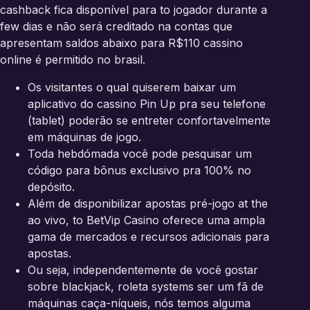
cashback fica disponível para to jogador durante a
few dias e não será creditado na contas que
apresentam saldos abaixo para R$110
cassino
online é permitido no brasil
.
Os visitantes o qual quiserem baixar um
aplicativo do cassino Pin Up pra seu telefone
(tablet) poderão se entreter confortavelmente
em máquinas de jogo.
Toda hebdómada você pode pesquisar um
código para bônus exclusivo pra 100% no
depósito.
Além de disponibilizar apostas pré-jogo at the
ao vivo, to BetVip Casino oferece uma ampla
gama de mercados e recursos adicionais para
apostas.
Ou seja, independentemente de você gostar
sobre blackjack, roleta systems ser um fã de
máquinas caça-níqueis, nós temos alguma