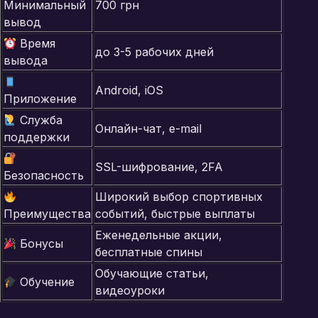
Минимальный
700 грн
вывод
Время
до 3-5 рабочих дней
вывода
Android, iOS
Приложение
Служба
Онлайн-чат, e-mail
поддержки
SSL-шифрование, 2FA
Безопасность
Широкий выбор спортивных
Преимущества
событий, быстрые выплаты
Еженедельные акции,
Бонусы
бесплатные спины
Обучающие статьи,
Обучение
видеоуроки