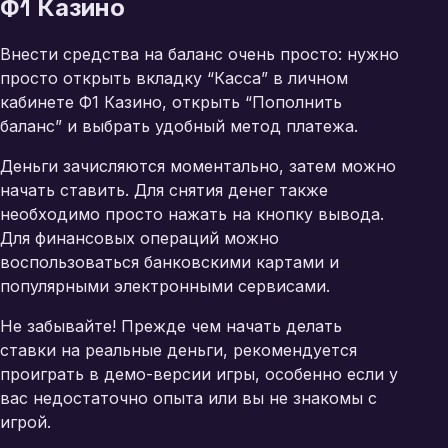
Ф1 Казино
Внести средства на баланс очень просто: нужно
просто открыть вкладку “Касса” в личном
кабинете Ф1 Казино, открыть “Пополнить
баланс” и выбрать удобный метод платежа.
Деньги зачисляются моментально, затем можно
начать ставить. Для снятия денег также
необходимо просто нажать на кнопку вывода.
Для финансовых операций можно
воспользоваться банковскими картами и
популярными электронными сервисами.
Не забывайте! Прежде чем начать делать
ставки на реальные деньги, рекомендуется
проиграть в демо-версии игры, особенно если у
вас недостаточно опыта или вы не знакомы с
игрой.