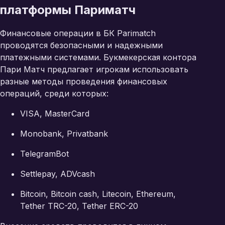
платформы Париматч
Финансовые операции в БК Parimatch
проводятся безопасными и надежными
платежными системами. Букмекерская контора
Пари Матч предлагает игрокам использовать
разные методы проведения финансовых
операций, среди которых:
VISA, MasterCard
Monobank, Privatbank
TelegramBot
Settlepay, ADVcash
Bitcoin, Bitcoin cash, Litecoin, Ethereum,
Tether TRC-20, Tether ERC-20