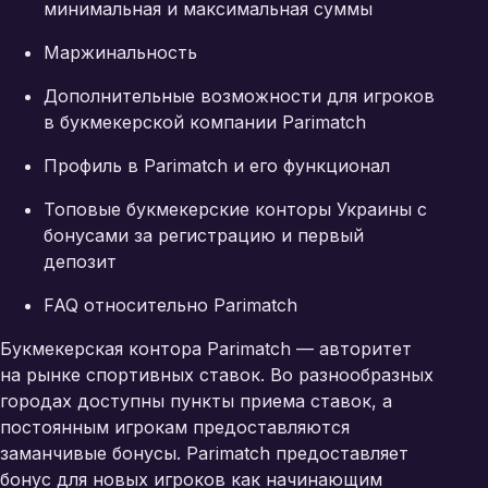
минимальная и максимальная суммы
Маржинальность
Дополнительные возможности для игроков
в букмекерской компании Parimatch
Профиль в Parimatch и его функционал
Топовые букмекерские конторы Украины с
бонусами за регистрацию и первый
депозит
FAQ относительно Parimatch
Букмекерская контора Parimatch — авторитет
на рынке спортивных ставок. Во разнообразных
городах доступны пункты приема ставок, а
постоянным игрокам предоставляются
заманчивые бонусы. Parimatch предоставляет
бонус для новых игроков как начинающим