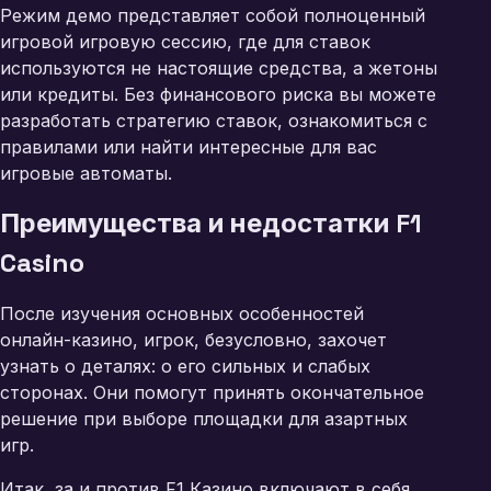
Режим демо представляет собой полноценный
игровой игровую сессию, где для ставок
используются не настоящие средства, а жетоны
или кредиты. Без финансового риска вы можете
разработать стратегию ставок, ознакомиться с
правилами или найти интересные для вас
игровые автоматы.
Преимущества и недостатки F1
Casino
После изучения основных особенностей
онлайн-казино, игрок, безусловно, захочет
узнать о деталях: о его сильных и слабых
сторонах. Они помогут принять окончательное
решение при выборе площадки для азартных
игр.
Итак, за и против F1 Казино включают в себя