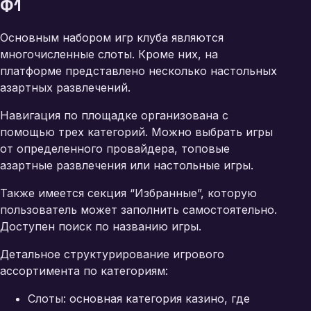
Ф1
Основным набором игр клуба являются
многочисленные слоты. Кроме них, на
платформе представлено несколько настольных
азартных развлечений.
Навигация по площадке организована с
помощью трех категорий. Можно выбрать игры
от определенного провайдера, топовые
азартные развлечения или настольные игры.
Также имеется секция “Избранные”, которую
пользователь может заполнить самостоятельно.
Доступен поиск по названию игры.
Детальное структурирование игрового
ассортимента по категориям:
Слоты: основная категория казино, где