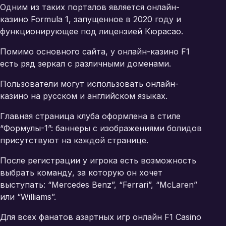
Одним из таких порталов является онлайн-
казино Formula 1, запущенное в 2020 году и
функционирующее под лицензией Кюрасао.
Помимо основного сайта, у онлайн-казино F1
есть ряд зеркал с различными доменами.
Пользователи могут использовать онлайн-
казино на русском и английском языках.
Главная страница клуба оформлена в стиле
“Формулы-1”: баннеры с изображениями болидов
присутствуют на каждой странице.
После регистрации у игрока есть возможность
выбрать команду, за которую он хочет
выступать: “Mercedes Benz”, “Ferrari”, “McLaren”
или “Williams”.
Для всех фанатов азартных игр онлайн F1 Casino