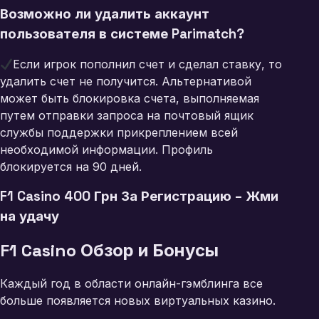
Возможно ли удалить аккаунт
пользователя в системе Parimatch?
Если игрок пополнил счет и сделал ставку, то
удалить счет не получится. Альтернативой
может быть блокировка счета, выполняемая
путем отправки запроса на почтовый ящик
службы поддержки прикреплением всей
необходимой информации. Профиль
блокируется на 90 дней.
F1 Casino 400 Грн За Регистрацию – Жми
на удачу
F1 Casino Обзор и Бонусы
Каждый год в области онлайн-гэмблинга все
больше появляется новых виртуальных казино.