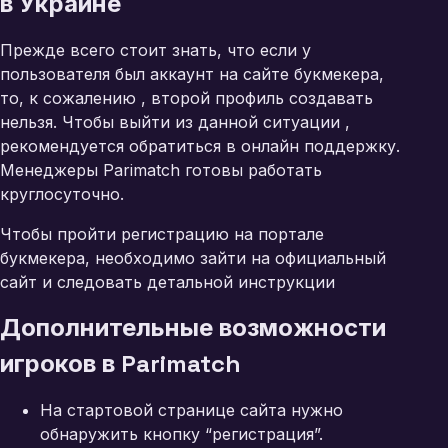
в Украине
Прежде всего стоит знать, что если у
пользователя был аккаунт на сайте букмекера,
то, к сожалению , второй профиль создавать
нельзя. Чтобы выйти из данной ситуации ,
рекомендуется обратиться в онлайн поддержку.
Менеджеры Parimatch готовы работать
круглосуточно.
Чтобы пройти регистрацию на портале
букмекера, необходимо зайти на официальный
сайт и следовать детальной инструкции
Дополнительные возможности
игроков в Parimatch
На стартовой странице сайта нужно
обнаружить кнопку “регистрация”.