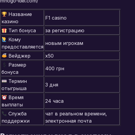
mnogo-idei.com/
Название
F1 casino
казино
Тип бонуса
за регистрацию
Кому
новым игрокам
предоставляется
Вейджер
х50
Размер
400 грн
бонуса
Термин
3 дня
отыгрыша
Время
24 часа
выплаты
Служба
чат в реальном времени,
поддержки
электронная почта