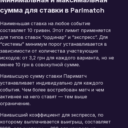
сумма для ставки в Parimatch
Наименьшая ставка на любое событие
составляет 10 гривен. Этот лимит применяется
для типов ставок “ординар” и “экспресс”. Для
“системы” минимум порог устанавливается в
зависимости от количества участвующих
исходов: от 3,2 грн для каждого варианта, но не
менее 10 грн в совокупной сумме.
Наивысшую сумму ставки Париматч
устанавливает индивидуально для каждого
события. Чем более востребован матч и чем
активнее на него ставят — тем выше
ограничение.
Наивысший коэффициент для экспресса, по
которому выплачивается выигрыш, составляет