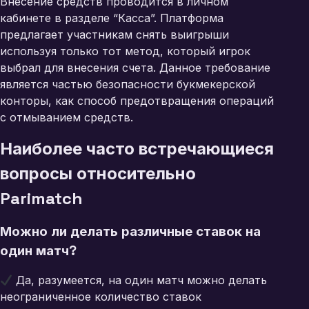
Внесение средств проводится в личном
кабинете в разделе “Касса”. Платформа
предлагает участникам снять выигрыши
используя только тот метод, который игрок
выбрал для внесения счета. Данное требование
является частью безопасности букмекерской
конторы, как способ предотвращения операций
с отмыванием средств.
Наиболее часто встречающиеся
вопросы относительно
Parimatch
Можно ли делать различные ставок на
один матч?
Да, разумеется, на один матч можно делать
неограниченное количество ставок