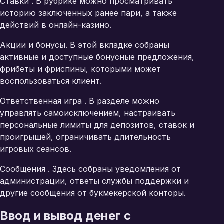
Ставки . В рубрике можно просматривать
историю заключенных ранее пари, а также
действий в онлайн-казино.
Акции и бонусы. В этой вкладке собраны
активные и доступные бонусные предложения,
фрибеты и фриспины, которыми может
воспользоваться клиент.
Ответственная игра . В разделе можно
управлять самоисключением, настраивать
персональные лимиты для депозитов, ставок и
проигрышей, ограничивать длительность
игровых сеансов.
Сообщения . Здесь собраны уведомления от
администрации, ответы службы поддержки и
другие сообщения от букмекерской конторы.
Ввод и вывод денег с