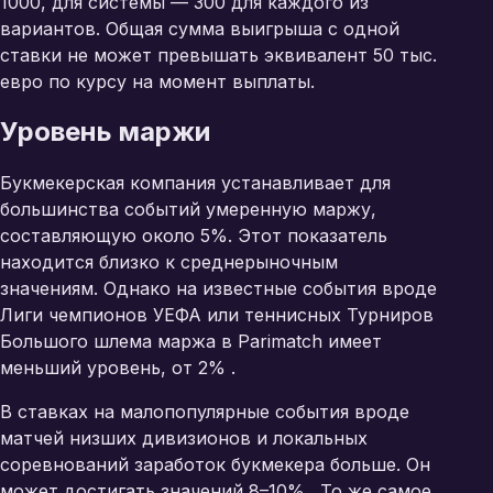
1000, для системы — 300 для каждого из
вариантов. Общая сумма выигрыша с одной
ставки не может превышать эквивалент 50 тыс.
евро по курсу на момент выплаты.
Уровень маржи
Букмекерская компания устанавливает для
большинства событий умеренную маржу,
составляющую около 5%. Этот показатель
находится близко к среднерыночным
значениям. Однако на известные события вроде
Лиги чемпионов УЕФА или теннисных Турниров
Большого шлема маржа в Parimatch имеет
меньший уровень, от 2% .
В ставках на малопопулярные события вроде
матчей низших дивизионов и локальных
соревнований заработок букмекера больше. Он
может достигать значений 8–10% . То же самое