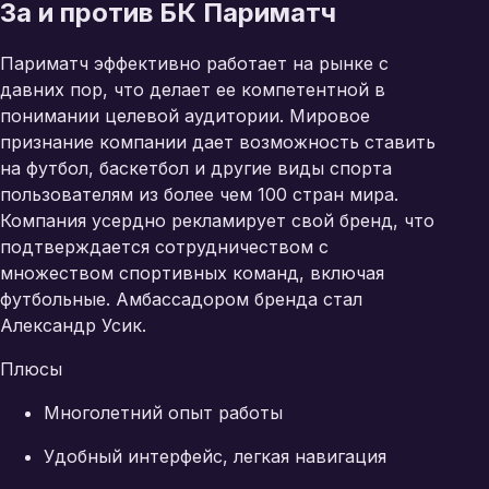
За и против БК Париматч
Париматч эффективно работает на рынке с
давних пор, что делает ее компетентной в
понимании целевой аудитории. Мировое
признание компании дает возможность ставить
на футбол, баскетбол и другие виды спорта
пользователям из более чем 100 стран мира.
Компания усердно рекламирует свой бренд, что
подтверждается сотрудничеством с
множеством спортивных команд, включая
футбольные. Амбассадором бренда стал
Александр Усик.
Плюсы
Многолетний опыт работы
Удобный интерфейс, легкая навигация