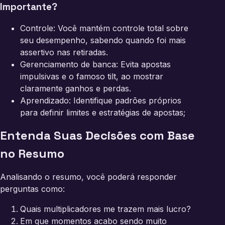
Importante?
Controle: Você mantém controle total sobre
seu desempenho, sabendo quando foi mais
assertivo nas retiradas.
Gerenciamento de banca: Evita apostas
impulsivas e o famoso tilt, ao mostrar
claramente ganhos e perdas.
Aprendizado: Identifique padrões próprios
para definir limites e estratégias de apostas;
Entenda Suas Decisões com Base
no Resumo
Analisando o resumo, você poderá responder
perguntas como:
Quais multiplicadores me trazem mais lucro?
Em que momentos acabo sendo muito