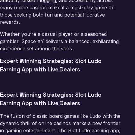
autoplay session logging, and accessibility across
many online casinos make it a must-play game for
those seeking both fun and potential lucrative
rewards.
Whether you’re a casual player or a seasoned
gambler, Space XY delivers a balanced, exhilarating
experience set among the stars.
Expert Winning Strategies: Slot Ludo
Earning App with Live Dealers
Expert Winning Strategies: Slot Ludo
Earning App with Live Dealers
The fusion of classic board games like Ludo with the
dynamic thrill of online casinos marks a new frontier
in gaming entertainment. The Slot Ludo earning app,