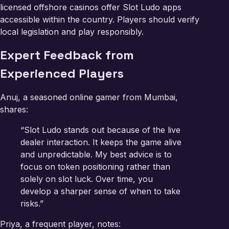
licensed offshore casinos offer Slot Ludo apps
accessible within the country. Players should verify
local legislation and play responsibly.
Expert Feedback from
Experienced Players
Anuj, a seasoned online gamer from Mumbai,
shares:
“Slot Ludo stands out because of the live
dealer interaction. It keeps the game alive
and unpredictable. My best advice is to
focus on token positioning rather than
solely on slot luck. Over time, you
develop a sharper sense of when to take
risks.”
Priya, a frequent player, notes: