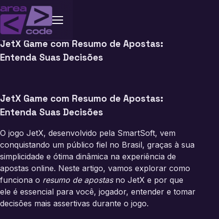
JetX Game com Resumo de Apostas:
Entenda Suas Decisões
JetX Game com Resumo de Apostas:
Entenda Suas Decisões
O jogo JetX, desenvolvido pela SmartSoft, vem
conquistando um público fiel no Brasil, graças à sua
simplicidade e ótima dinâmica na experiência de
apostas online. Neste artigo, vamos explorar como
funciona o
resumo de apostas
no JetX e por que
ele é essencial para você, jogador, entender e tomar
decisões mais assertivas durante o jogo.