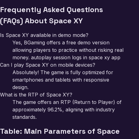
Frequently Asked Questions
(FAQs) About Space XY
Is Space XY available in demo mode?
Yes, BGaming offers a free demo version
allowing players to practice without risking real
money.
autoplay session logs in space xy app
Can I play Space XY on mobile devices?
Absolutely! The game is fully optimized for
smartphones and tablets with responsive
design.
What is the RTP of Space XY?
The game offers an RTP (Return to Player) of
approximately 96.2%, aligning with industry
standards.
Table: Main Parameters of Space