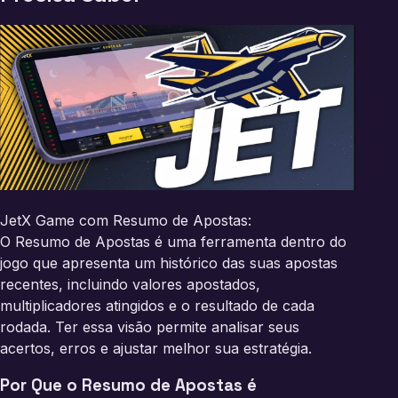
JetX Game com Resumo de Apostas:
O Resumo de Apostas é uma ferramenta dentro do
jogo que apresenta um histórico das suas apostas
recentes, incluindo valores apostados,
multiplicadores atingidos e o resultado de cada
rodada. Ter essa visão permite analisar seus
acertos, erros e ajustar melhor sua estratégia.
Por Que o Resumo de Apostas é