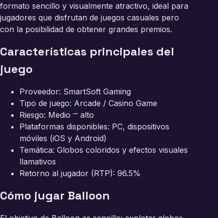
formato sencillo y visualmente atractivo, ideal para
jugadores que disfrutan de juegos casuales pero
con la posibilidad de obtener grandes premios.
Características principales del
juego
Proveedor: SmartSoft Gaming
Tipo de juego: Arcade / Casino Game
Riesgo: Medio ⎻ alto
Plataformas disponibles: PC, dispositivos
móviles (iOS y Android)
Temática: Globos coloridos y efectos visuales
llamativos
Retorno al jugador (RTP): 96.5%
Cómo jugar Balloon
El objetivo de Balloon es sencillo: explotar globos