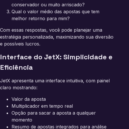
conservador ou muito arriscado?
Qual o valor médio das apostas que tem
melhor retorno para mim?
Com essas respostas, você pode planejar uma
estratégia personalizada, maximizando sua diversão
e possíveis lucros.
Interface do JetX: Simplicidade e
Eficiência
JetX apresenta uma interface intuitiva, com painel
claro mostrando:
Valor da aposta
Multiplicador em tempo real
Opção para sacar a aposta a qualquer
momento
Resumo de apostas integrados para análise