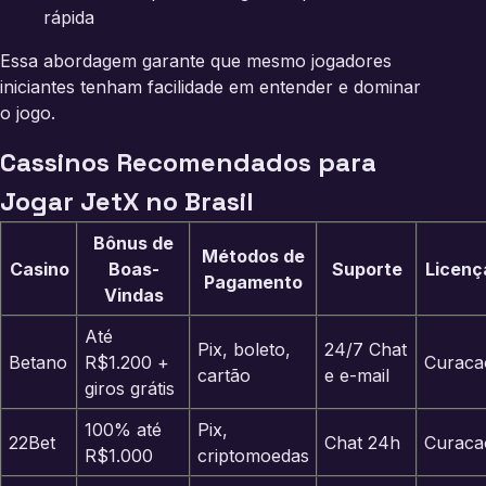
rápida
Essa abordagem garante que mesmo jogadores
iniciantes tenham facilidade em entender e dominar
o jogo.
Cassinos Recomendados para
Jogar JetX no Brasil
Bônus de
Métodos de
Casino
Boas-
Suporte
Licenç
Pagamento
Vindas
Até
Pix, boleto,
24/7 Chat
Betano
R$1.200 +
Curaca
cartão
e e-mail
giros grátis
100% até
Pix,
22Bet
Chat 24h
Curaca
R$1.000
criptomoedas