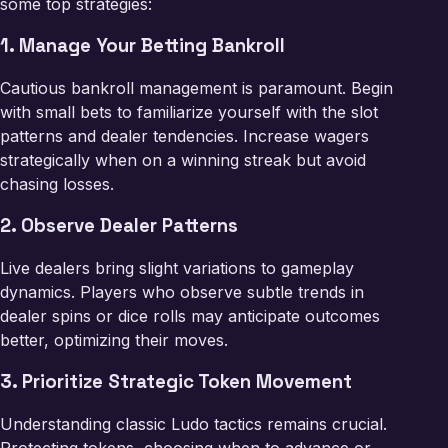
some top strategies:
1. Manage Your Betting Bankroll
Cautious bankroll management is paramount. Begin
with small bets to familiarize yourself with the slot
patterns and dealer tendencies. Increase wagers
strategically when on a winning streak but avoid
chasing losses.
2. Observe Dealer Patterns
Live dealers bring slight variations to gameplay
dynamics. Players who observe subtle trends in
dealer spins or dice rolls may anticipate outcomes
better, optimizing their moves.
3. Prioritize Strategic Token Movement
Understanding classic Ludo tactics remains crucial.
Protecting tokens, choosing when to advance or