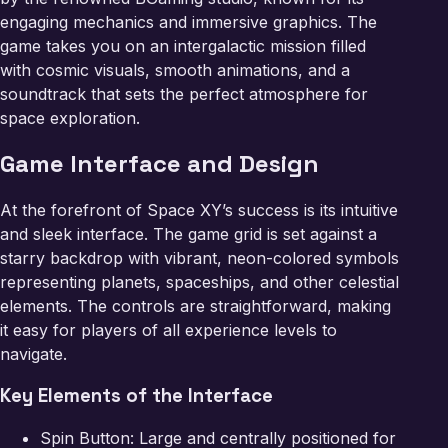
engaging mechanics and immersive graphics. The
game takes you on an intergalactic mission filled
with cosmic visuals, smooth animations, and a
soundtrack that sets the perfect atmosphere for
space exploration.
Game Interface and Design
At the forefront of Space XY’s success is its intuitive
and sleek interface. The game grid is set against a
starry backdrop with vibrant, neon-colored symbols
representing planets, spaceships, and other celestial
elements. The controls are straightforward, making
it easy for players of all experience levels to
navigate.
Key Elements of the Interface
Spin Button: Large and centrally positioned for