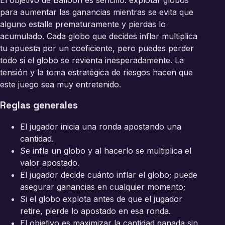
para aumentar las ganancias mientras se evita que
alguno estalle prematuramente y pierdas lo
acumulado. Cada globo que decides inflar multiplica
tu apuesta por un coeficiente, pero puedes perder
todo si el globo se revienta inesperadamente. La
tensión y la toma estratégica de riesgos hacen que
este juego sea muy entretenido.
Reglas generales
El jugador inicia una ronda apostando una
cantidad.
Se infla un globo y al hacerlo se multiplica el
valor apostado.
El jugador decide cuánto inflar el globo; puede
asegurar ganancias en cualquier momento;
Si el globo explota antes de que el jugador
retire, pierde lo apostado en esa ronda.
El objetivo es maximizar la cantidad ganada sin